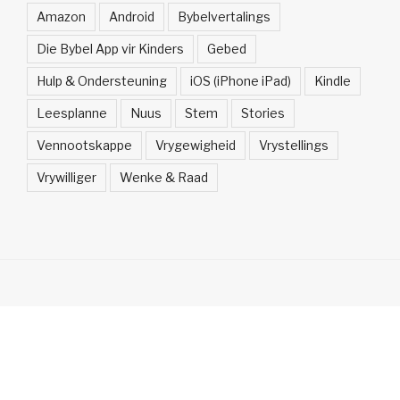
Amazon
Android
Bybelvertalings
Die Bybel App vir Kinders
Gebed
Hulp & Ondersteuning
iOS (iPhone iPad)
Kindle
Leesplanne
Nuus
Stem
Stories
Vennootskappe
Vrygewigheid
Vrystellings
Vrywilliger
Wenke & Raad