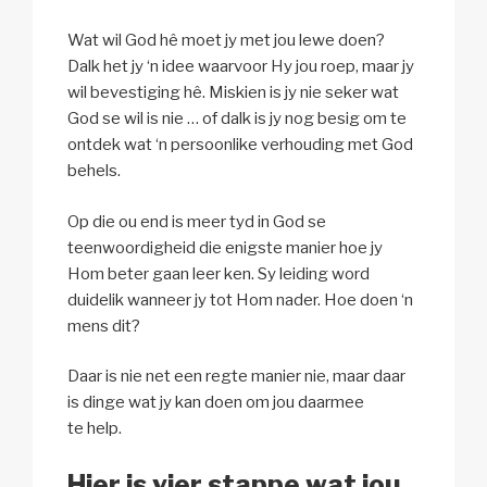
Wat wil God hê moet jy met jou lewe doen?
Dalk het jy ‘n idee waarvoor Hy jou roep, maar jy
wil bevestiging hê. Miskien is jy nie seker wat
God se wil is nie … of dalk is jy nog besig om te
ontdek wat ‘n persoonlike verhouding met God
behels.
Op die ou end is meer tyd in God se
teenwoordigheid die enigste manier hoe jy
Hom beter gaan leer ken. Sy leiding word
duidelik wanneer jy tot Hom nader. Hoe doen ‘n
mens dit?
Daar is nie net een regte manier nie, maar daar
is dinge wat jy kan doen om jou daarmee
te help.
Hier is vier stappe wat jou