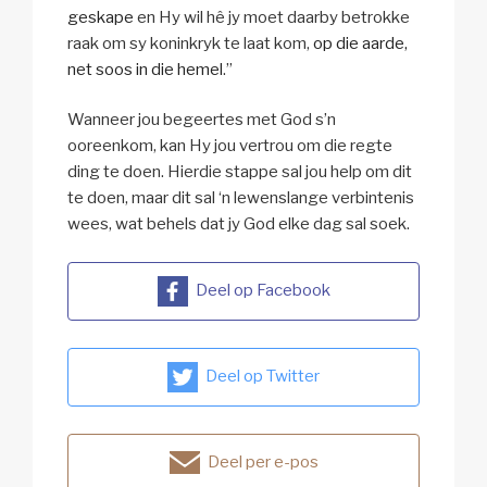
geskape
en Hy wil hê jy moet daarby betrokke
raak om sy koninkryk te laat kom,
op die aarde,
net soos in die hemel
.”
Wanneer jou begeertes met God s’n
ooreenkom, kan Hy jou vertrou om die regte
ding te doen. Hierdie stappe sal jou help om dit
te doen, maar dit sal ‘n lewenslange verbintenis
wees, wat behels dat jy God elke dag sal soek.
Deel op Facebook
Deel op Twitter
Deel per e-pos