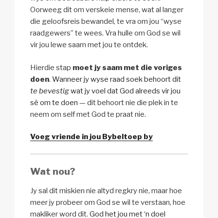
Oorweeg dit om verskeie mense, wat al langer
die geloofsreis bewandel, te vra om jou “wyse
raadgewers” te wees. Vra hulle om God se wil
vir jou lewe saam met jou te ontdek.
Hierdie stap
moet jy saam met die voriges
doen
.
Wanneer jy wyse raad soek behoort dit
te bevestig
wat jy voel dat God alreeds vir jou
sê om te doen
— dit behoort nie die plek in te
neem om self met God te praat nie.
Voeg vriende in jou Bybeltoep by
Wat nou?
Jy sal dit miskien nie altyd regkry nie, maar hoe
meer jy probeer om God se wil te verstaan, hoe
makliker word dit.
God het jou met ‘n doel