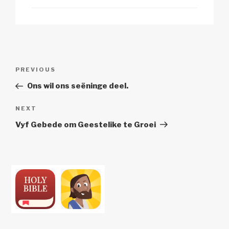
Post
Previous
PREVIOUS
navigation
Post
Ons wil ons seëninge deel.
Next
NEXT
Post
Vyf Gebede om Geestelike te Groei