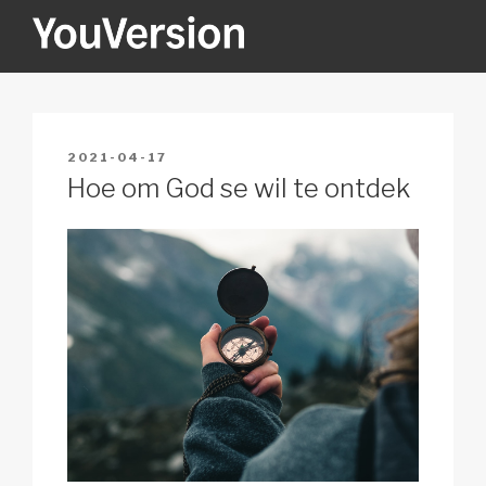
Skip
to
content
YOUVERSION
Seeking God every day.
POSTED
2021-04-17
ON
Hoe om God se wil te ontdek