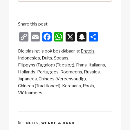
Share this post:
C
E
F
W
X
S
S
o
m
a
h
n
h
Die plasing is ook beskikbaar is:
Engels
p
ail
c
at
a
ar
Indonesies
Duits
Spaans
y
e
s
p
e
Filippyns (Tagalog) (Tagalog)
Frans
Italiaans
Li
b
A
c
Hollands
Portugees
Roemeens
Russies
Japanees
Chinees (Vereenvoudig)
n
o
p
h
Chinees (Traditioneel)
Koreaans
Pools
k
o
p
at
Viëtnamees
k
CATEGORIES
NUUS
,
WENKE & RAAD