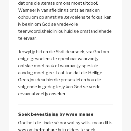
dat ons die geraas om ons moet uitdoof.
Wanneer jy van afleidings ontslae raak en
ophou om op angstige gevoelens te fokus, kan
jy begin om God se vredevolle
teenwoordigheid in jou huidige omstandighede
te ervaar.
Terwyl jy bid en die Skrif deursoek, vra God om
enige gevoelens te openbaar waarvan jy
ontslae moet raak of waaraan jy spesiale
aandag moet gee.
Laat toe dat die Heilige
Gees jou deur hierdie proses lei
en hou die
volgende in gedagte: jy kan God se vrede
ervaar al voel jy onseker.
Soek bevestiging by wyse mense
God het die finale sê oor wat sy wil is, maar
dit is
wys om betroubare hulp elders te soek
.