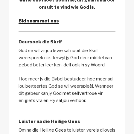
om uit te vind wie God is.
Bid saam met ons
Deursoek die Skrif
God se wil vir jou lewe sal nooit die Skrif
weerspreek nie. Terwyl jy God deur middel van
gebed beter leer ken,
delf ook in sy Woord
.
Hoe meer jy die Bybel bestudeer, hoe meer sal
jou begeertes God se wil weerspieël. Wanneer
dit gebeur
kan jy God met selfvertroue vir
enigiets vra en Hy sal jou verhoor
.
Luister na die Heilige Gees
Om na die Heilige Gees te luister, vereis dikwels