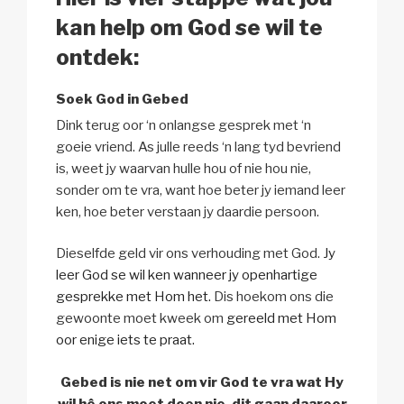
kan help om God se wil te
ontdek:
Soek God in Gebed
Dink terug oor ‘n onlangse gesprek met ‘n
goeie vriend. As julle reeds ‘n lang tyd bevriend
is, weet jy waarvan hulle hou of nie hou nie,
sonder om te vra, want hoe beter jy iemand leer
ken, hoe beter verstaan jy daardie persoon.
Dieselfde geld vir ons verhouding met God.
Jy
leer God se wil ken wanneer jy openhartige
gesprekke met Hom het.
Dis hoekom ons die
gewoonte moet kweek om
gereeld met Hom
oor enige iets te praat.
Gebed is nie net om vir God te vra wat Hy
wil hê ons moet doen nie, dit gaan daaroor