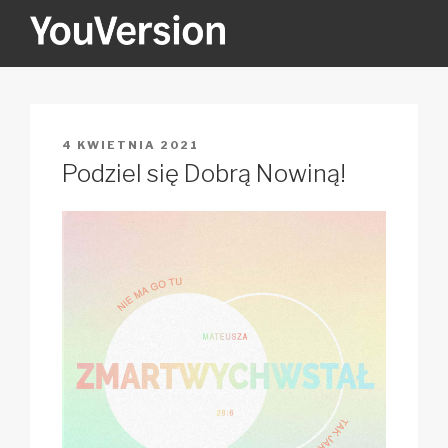
Przejdź
do
treści
YOUVERSION
Seeking God every day.
OPUBLIKOWANE
4 KWIETNIA 2021
W
Podziel się Dobrą Nowiną!