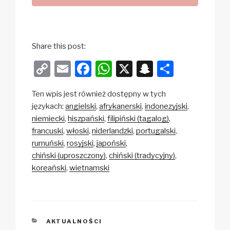
Share this post:
C
E
F
W
X
S
S
o
m
a
h
n
h
Ten wpis jest również dostępny w tych
p
ail
c
at
a
ar
językach:
angielski
afrykanerski
indonezyjski
y
e
s
p
e
niemiecki
hiszpański
filipiński (tagalog)
Li
b
A
c
francuski
włoski
niderlandzki
portugalski
rumuński
rosyjski
japoński
n
o
p
h
chiński (uproszczony)
chiński (tradycyjny)
k
o
p
at
koreański
wietnamski
k
KATEGORIE
AKTUALNOŚCI