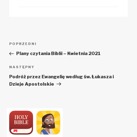
Zobacz
Poprzedni
POPRZEDNI
wpisy
wpis
Plany czytania Biblii – Kwietnia 2021
Następny
NASTĘPNY
wpis
Podróż przez Ewangelię według św. Łukasza i
Dzieje Apostolskie