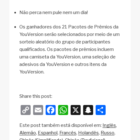
Não perca nem pule nem um dia!
Os ganhadores dos 21 Pacotes de Prêmios da
YouVersion serão selecionados por meio de um
sorteio aleatório do grupo de participantes
qualificados. Os pacotes de prêmios incluem
uma camiseta da YouVersion, uma seleção de
adesivos da YouVersion e outros itens da
YouVersion.
Share this post:
C
E
F
W
X
S
S
o
m
a
h
n
h
Este post também está disponível em:
Inglês
p
ail
c
at
a
ar
Alemão
Espanhol
Francês
Holandês
Russo
y
e
s
p
e