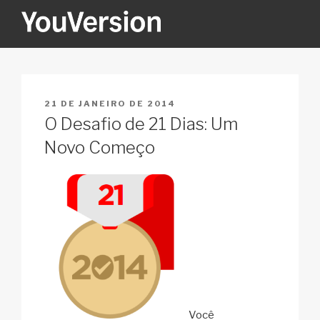
Pular
para
o
YOUVERSION
Seeking God every day.
conteúdo
PUBLICADO
21 DE JANEIRO DE 2014
EM
O Desafio de 21 Dias: Um
Novo Começo
Você