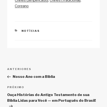
Chinês (Simplificado)
Chinês (Tradicional)
Li
b
A
c
Coreano
n
o
p
h
k
o
p
at
k
CATEGORIAS
NOTÍCIAS
Navegação
Post
ANTERIORES
de
anterior
Nosso Ano com a Bíblia
Post
Próximo
PRÓXIMO
post
Ouça Histórias do Antigo Testamento de sua
Bíblia Lidas para Você — em Português do Brasil!