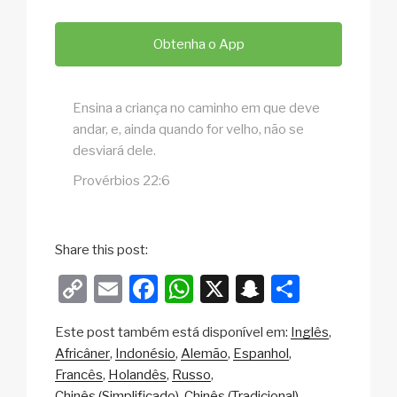
Obtenha o App
Ensina a criança no caminho em que deve
andar, e, ainda quando for velho, não se
desviará dele.
Provérbios 22:6
Share this post:
C
E
F
W
X
S
S
o
m
a
h
n
h
Este post também está disponível em:
Inglês
p
ail
c
at
a
ar
Africâner
Indonésio
Alemão
Espanhol
y
e
s
p
e
Francês
Holandês
Russo
Chinês (Simplificado)
Chinês (Tradicional)