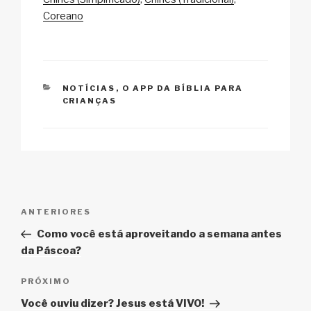
Li
b
A
c
Coreano
n
o
p
h
k
o
p
at
k
CATEGORIAS
NOTÍCIAS
,
O APP DA BÍBLIA PARA
CRIANÇAS
Navegação
Post
ANTERIORES
de
anterior
Como você está aproveitando a semana antes
Post
da Páscoa?
Próximo
PRÓXIMO
post
Você ouviu dizer? Jesus está VIVO!