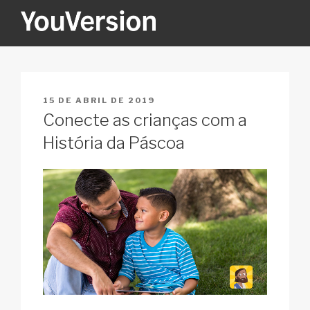
Pular
para
o
YOUVERSION
Seeking God every day.
conteúdo
PUBLICADO
15 DE ABRIL DE 2019
EM
Conecte as crianças com a
História da Páscoa