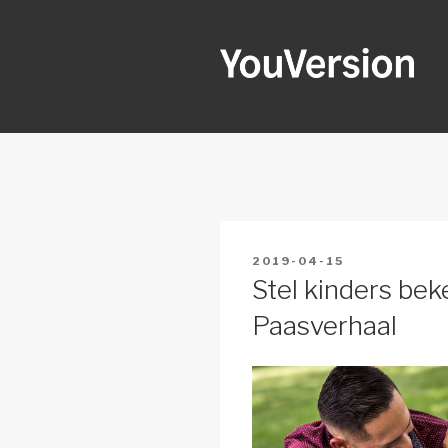
Skip
to
content
YOUVERSI
Seeking God every day.
POSTED
2019-04-15
ON
Stel kinders bek
Paasverhaal