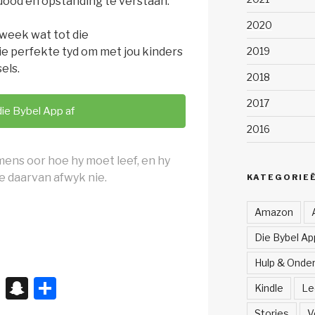
dood en opstanding te verstaan.
2020
 week wat tot die
2019
die perfekte tyd om met jou kinders
els.
2018
2017
die Bybel App af
2016
mens oor hoe hy moet leef, en hy
nie daarvan afwyk nie.
KATEGORIE
Amazon
Die Bybel App
Hulp & Onde
X
S
S
Kindle
Le
n
h
Stories
V