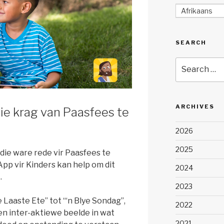
Afrikaans
SEARCH
Search
for:
ARCHIVES
ie krag van Paasfees te
2026
2025
 die ware rede vir Paasfees te
App vir Kinders kan help om dit
2024
.
2023
 Laaste Ete” tot “‘n Blye Sondag”,
2022
 en inter-aktiewe beelde in wat
2021