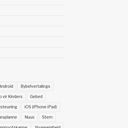
Ë
Android
Bybelvertalings
 vir Kinders
Gebed
rsteuning
iOS (iPhone iPad)
esplanne
Nuus
Stem
ennootskappe
Vrygewigheid