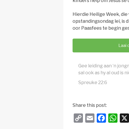
kinders help om Jesus se 
Hierdie Heilige Week, die
opstandingsondag lei, is 
oor Paasfees te begin ges
Laai 
Gee leiding aan ‘n jong
sal ook as hy al oud is 
Spreuke 22:6
Share this post:
C
E
F
W
o
m
a
h