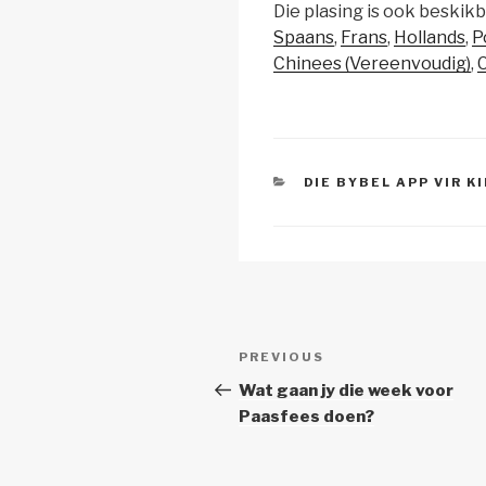
Die plasing is ook beskikb
p
ail
c
at
Spaans
Frans
Hollands
P
y
e
s
Chinees (Vereenvoudig)
C
Li
b
A
n
o
p
k
o
p
CATEGORIES
DIE BYBEL APP VIR K
k
Post
Previous
PREVIOUS
navigation
Post
Wat gaan jy die week voor
Paasfees doen?