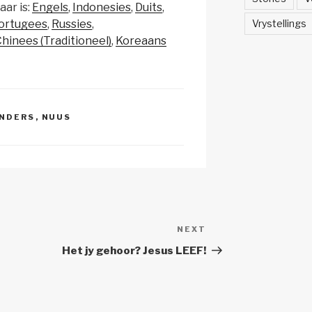
aar is:
Engels
Indonesies
Duits
a
ar
Vrystellings
ortugees
Russies
p
e
hinees (Traditioneel)
Koreaans
c
h
at
INDERS
,
NUUS
NEXT
Next
Post
Het jy gehoor? Jesus LEEF!