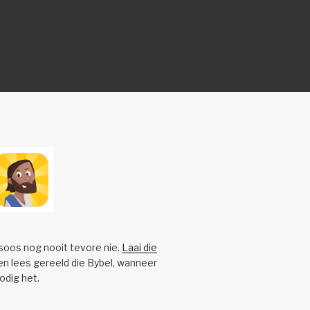
 soos nog nooit tevore nie.
Laai die
n lees gereeld die Bybel, wanneer
nodig het.