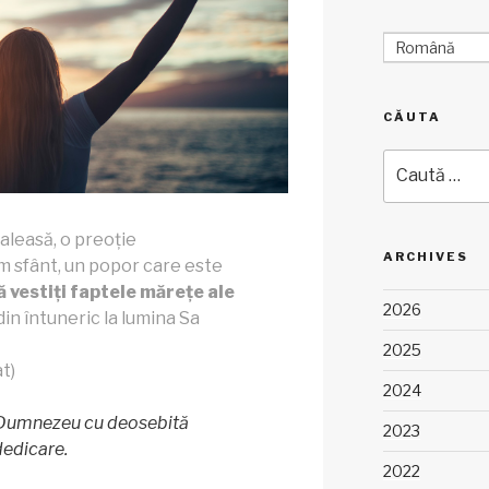
Română
CĂUTA
Caută
după:
 aleasă, o preoție
ARCHIVES
 sfânt, un popor care este
ă vestiți faptele mărețe ale
2026
din întuneric la lumina Sa
2025
t)
2024
 Dumnezeu cu deosebită
2023
dedicare.
2022