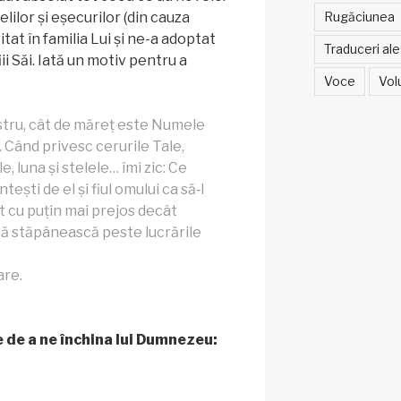
Rugăciunea
elilor și eșecurilor (din cauza
itat în familia Lui și ne-a adoptat
Traduceri ale 
iii Săi. Iată un motiv pentru a
Voce
Vol
tru, cât de măreț este Numele
 Când privesc cerurile Tale,
e, luna și stelele… îmi zic: Ce
ești de el și fiul omului ca să‑l
ut cu puțin mai prejos decât
ă stăpânească peste lucrările
are.
e de a ne închina lui Dumnezeu: