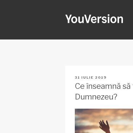
Sari
la
conținut
YOUVERSI
Seeking God every day.
PUBLICAT
31 IULIE 2019
PE
Ce înseamnă să t
Dumnezeu?