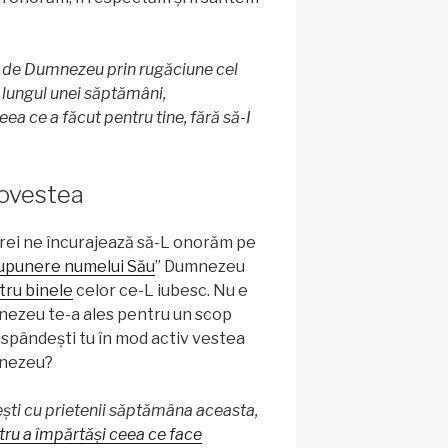
 de Dumnezeu prin rugăciune cel
a lungul unei săptămâni,
a ce a făcut pentru tine, fără să-I
povestea
vrei ne încurajează să-L onorăm pe
upunere numelui Său
” Dumnezeu
tru binele
celor ce-L iubesc. Nu e
nezeu te-a ales pentru un scop
spândești tu în mod activ vestea
mnezeu?
ti cu prietenii săptămâna aceasta,
tru a împărtăși ceea ce face