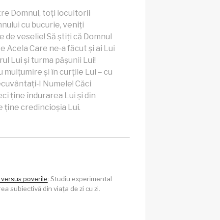
re Domnul, toți locuitorii
nului cu bucurie, veniți
e de veselie! Să știți că Domnul
 Acela Care ne‑a făcut și ai Lui
 Lui și turma pășunii Lui!
u mulțumire și în curțile Lui – cu
necuvântați‑I Numele! Căci
ci ține îndurarea Lui și din
 ține credincioșia Lui.
 versus poverile
: Studiu experimental
a subiectivă din viața de zi cu zi.