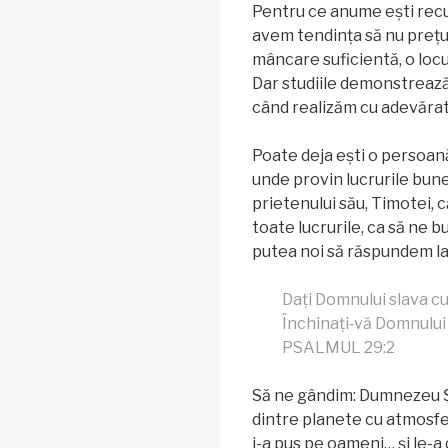
Pentru ce anume ești rec
avem tendința să nu preț
mâncare suficientă, o locu
Dar studiile demonstrează
când realizăm cu adevărat
Poate deja ești o persoan
unde provin lucrurile bune
prietenului său, Timotei,
toate lucrurile, ca să ne 
putea noi să răspundem l
Dați Domnului slava c
Închinați‑vă Domnului
PSALMUL 29:2
Să ne gândim: Dumnezeu Și
dintre planete cu atmosfer
i-a pus pe oameni… și le-a