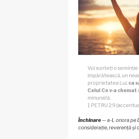
Voi sunteți o seminție
împărătească, un neam
proprietatea Lui,
ca s
Celui Ce v‑a chemat
minunată.
1 PETRU 2:9 (accentua
Închinare
— a-L onora pe
considerație, reverență și 