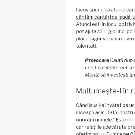
Iacov spune că atunci câ
cântăm cântări de laudă 
Atunci ești în locul potrivi
pot ajuta să-L glorifici p
place, sigur vei găsi ceva c
talentați.
Provocare
Caută după 
creștină” indiferent ce
Merită să investești ti
Mulțumește-I în 
Când Isus
i-a învățat pe u
înceapă așa: „Tatăl nostru,
onorăm numele.” Este în re
dar relațiile adevărate pres
oferim noi lui Dumnezeu? Î