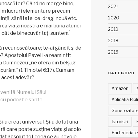
unoscător? Când ne merge bine,
2021
uim lucruri elementare precum
2020
ință, sănătate, cei dragi nouă etc.
 că viața noastră e mai bună atunci
2019
1
 cât de binecuvântați suntem.
2018
ă recunoscătoare; te-ai gândit și de
2016
? Apostolul Pavel i-a reamintit
 că Dumnezeu „ne oferă din belșug
bucurăm.” (1 Timotei 6:17). Cum am
CATEGORII
a acest adevăr?
Amazon
uvenită Numelui Său!
Aplicația Bibl
 cu podoabe sfinte.
Generozitat
Istorisiri
-a creat universul. Și-a dotat una
ă care poate susține viața și acolo
Parteneriate
 dat absolut tot ceea ce au nevoie.