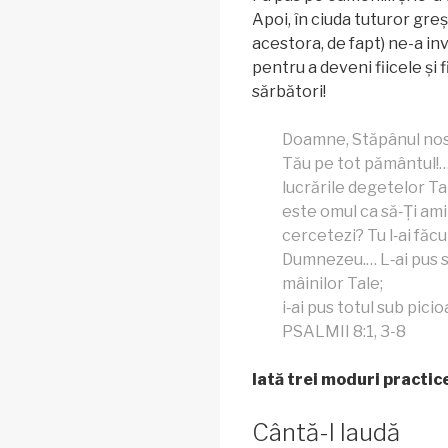
Apoi, în ciuda tuturor greș
acestora, de fapt) ne-a inv
pentru a deveni fiicele și f
sărbători!
Doamne, Stăpânul nos
Tău pe tot pământul!…
lucrările degetelor Tal
este omul ca să‑Ți amint
cercetezi? Tu l‑ai făc
Dumnezeu.… L‑ai pus s
mâinilor Tale;
i‑ai pus totul sub picio
PSALMII 8:1, 3-8
Iată trei moduri practic
Cântă-I laudă