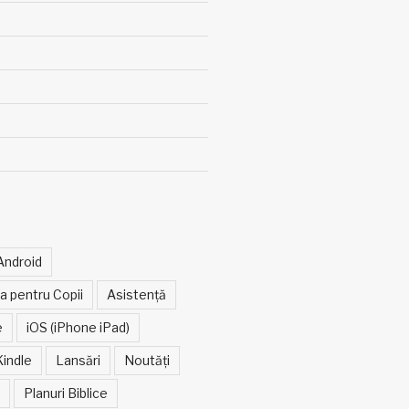
Android
ia pentru Copii
Asistență
e
iOS (iPhone iPad)
Kindle
Lansări
Noutăți
Planuri Biblice