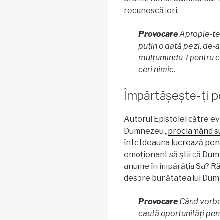
recunoscători.
Provocare
Apropie-te
puțin o dată pe zi, de-
mulțumindu-I pentru cee
ceri nimic.
Împărtășește-ți 
Autorul Epistolei către e
Dumnezeu „
proclamând s
întotdeauna
lucrează pen
emoționant să știi că Dum
anume în împărăția Sa? Ră
despre bunătatea lui Du
Provocare
Când vorbeș
caută oportunități
pen