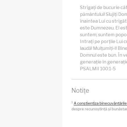
Strigați de bucurie căt
pământului! Slujiți Dom
înaintea Lui cu strigăt
este Dumnezeu. El este
suntem; suntem poporul
Intrați pe porțile Lui c
laudă! Mulțumiți‑I! Bi
Domnul este bun. În ve
generație în generație
PSALMII 100:1-5
Notițe
1
A conștientiza binecuvântările
despre recunoștință și bunăstare