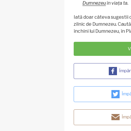
Dumnezeu
în viața ta.
Iată doar câteva sugestii c
zilnic de Dumnezeu. Caută
închini lui Dumnezeu, în Pl
V
Împăr
Împă
Împă