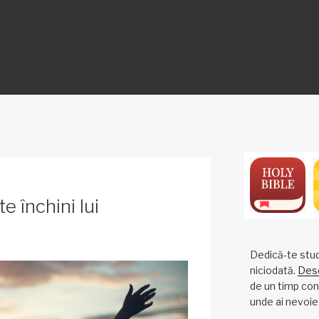
ON
e închini lui
Dedică-te studi
niciodată.
Desc
de un timp cons
unde ai nevoie