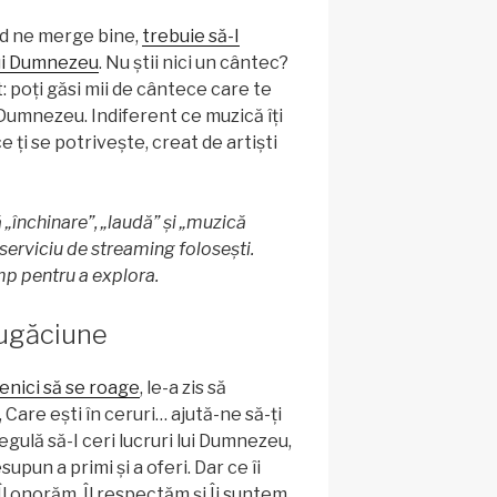
nd ne merge bine,
trebuie să-I
lui Dumnezeu
. Nu știi nici un cântec?
t: poți găsi mii de cântece care te
e Dumnezeu. Indiferent ce muzică îți
e ți se potrivește, creat de artiști
„închinare”, „laudă” și „muzică
 serviciu de streaming folosești.
mp pentru a explora.
rugăciune
cenici să se roage
, le-a zis să
 Care ești în ceruri… ajută-ne să-ți
gulă să-I ceri lucruri lui Dumnezeu,
upun a primi și a oferi. Dar ce îi
l onorăm, Îl respectăm și Îi suntem