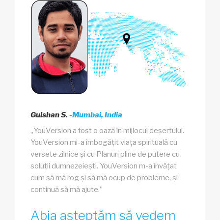
Gulshan S.
-Mumbai, India
„YouVersion a fost o oază în mijlocul deșertului.
YouVersion mi-a îmbogățit viața spirituală cu
versete zilnice și cu Planuri pline de putere cu
soluții dumnezeiești. YouVersion m-a învățat
cum să mă rog și să mă ocup de probleme, și
continuă să mă ajute.”
Abia așteptăm să vedem