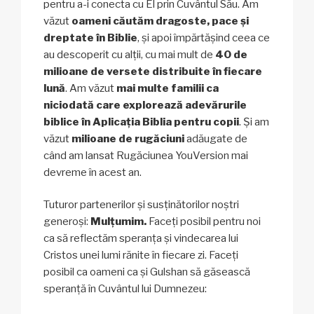
pentru a-i conecta cu El prin Cuvântul Său. Am
văzut
oameni căutăm dragoste, pace și
dreptate în Biblie
, și apoi împărtășind ceea ce
au descoperit cu alții, cu mai mult de
40 de
milioane de versete distribuite în fiecare
lună
. Am văzut
mai multe familii ca
niciodată care explorează adevărurile
biblice în Aplicația Biblia pentru copii
. Și am
văzut
milioane de rugăciuni
adăugate de
când am lansat Rugăciunea YouVersion mai
devreme în acest an.
Tuturor partenerilor și susținătorilor noștri
generoși:
Mulțumim.
Faceți posibil pentru noi
ca să reflectăm speranța și vindecarea lui
Cristos unei lumi rănite în fiecare zi. Faceți
posibil ca oameni ca și Gulshan să găsească
speranță în Cuvântul lui Dumnezeu: