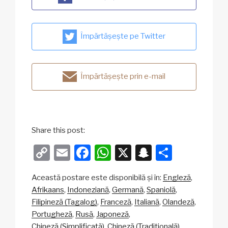
Împărtășește pe Twitter
Împărtășește prin e-mail
Share this post:
C
E
F
W
X
S
P
o
m
a
h
n
ar
Această postare este disponibilă și în:
Engleză
p
ail
c
at
a
ta
Afrikaans
Indoneziană
Germană
Spaniolă
y
e
s
p
je
Filipineză (Tagalog)
Franceză
Italiană
Olandeză
Li
b
A
c
az
Portugheză
Rusă
Japoneză
Chineză (Simplificată)
Chineză (Tradițională)