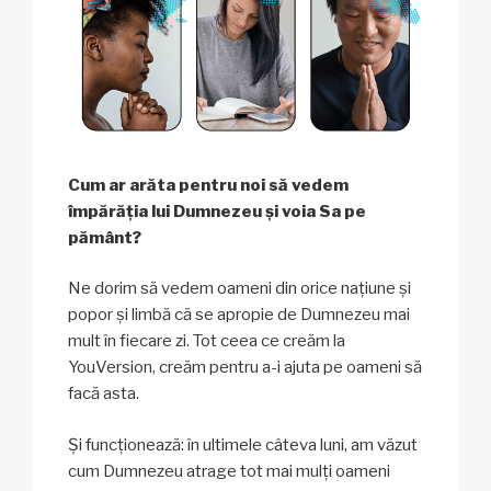
Cum ar arăta pentru noi să vedem
împărăția lui Dumnezeu și voia Sa pe
pământ?
Ne dorim să vedem oameni din orice națiune și
popor și limbă că se apropie de Dumnezeu mai
mult în fiecare zi. Tot ceea ce creăm la
YouVersion, creăm pentru a-i ajuta pe oameni să
facă asta.
Și funcționează: în ultimele câteva luni, am văzut
cum Dumnezeu atrage tot mai mulți oameni