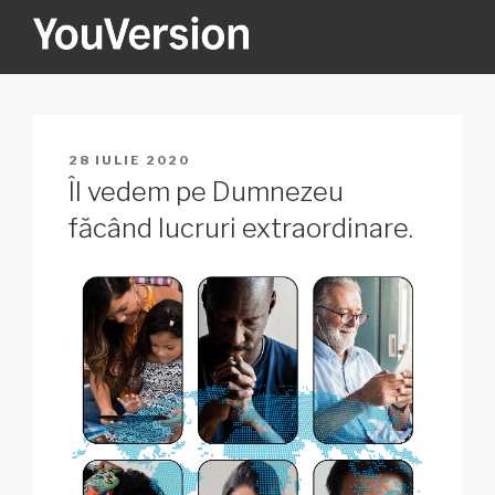
Sari
la
conținut
YOUVERSION
Seeking God every day.
PUBLICAT
28 IULIE 2020
PE
Îl vedem pe Dumnezeu
făcând lucruri extraordinare.