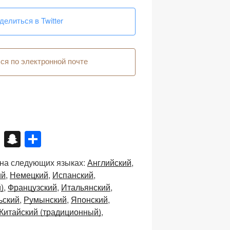
делиться в Twitter
я по электронной почте
X
S
О
n
тп
 на следующих языках:
Английский
a
р
ий
Немецкий
Испанский
p
а
)
Французский
Итальянский
c
в
ьский
Румынский
Японский
Китайский (традиционный)
h
и