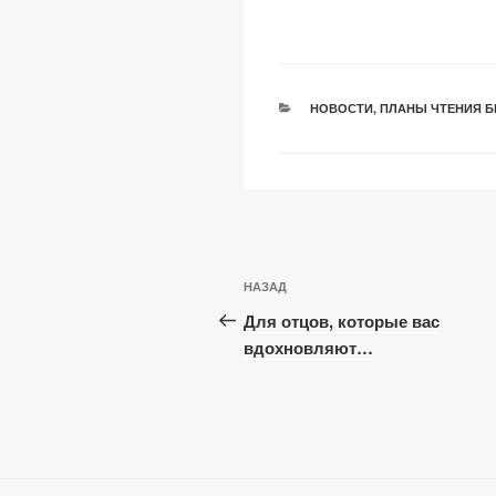
k
o
p
k
РУБРИКИ
НОВОСТИ
,
ПЛАНЫ ЧТЕНИЯ Б
Навигация
Предыдущая
НАЗАД
по
запись:
Для отцов, которые вас
записям
вдохновляют…