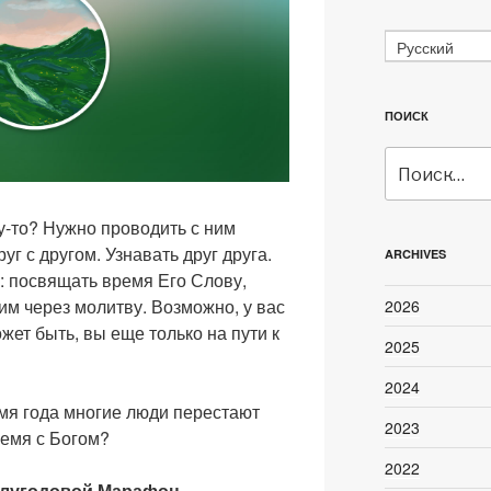
Русский
ПОИСК
Искать:
му-то? Нужно проводить с ним
г с другом. Узнавать друг друга.
ARCHIVES
у: посвящать время Его Слову,
Ним через молитву. Возможно, у вас
2026
ожет быть, вы еще только на пути к
2025
2024
ремя года многие люди перестают
2023
емя с Богом?
2022
лугодовой Марафон.