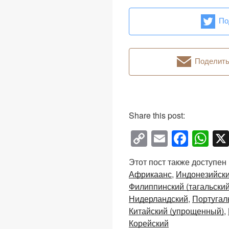
По
Поделитьс
Share this post:
C
E
F
W
o
m
a
h
Этот пост также доступен
p
ail
c
at
Африкаанс
Индонезийск
y
e
s
Филиппинский (тагальский
Li
b
A
Нидерландский
Португал
Китайский (упрощенный)
n
o
p
Корейский