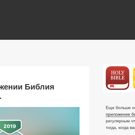
N
жении Библия
…
Еще больше ок
приложение б
регулярным ч
тогда, когда в