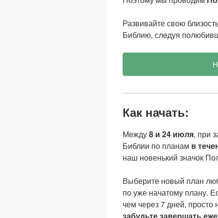
Развивайте свою близость
Библию, следуя полюбив
Н
Как начать:
Между
8 и 24 июля
, при 
Библии по планам
в тече
наш новенький значок П
Выберите новый план люб
по уже начатому плану. Е
чем через 7 дней, просто
забудьте завершать еже