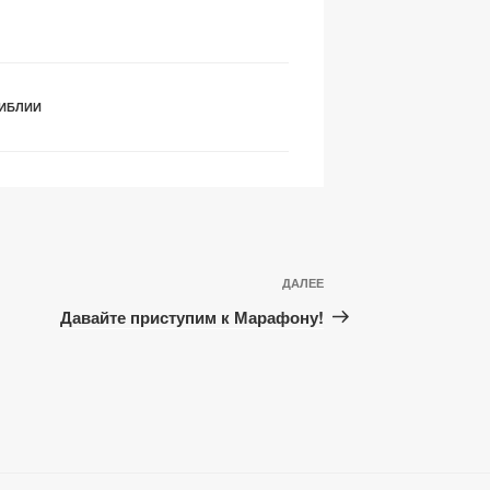
at
ть
ИБЛИИ
Следующая
ДАЛЕЕ
запись
Давайте приступим к Марафону!