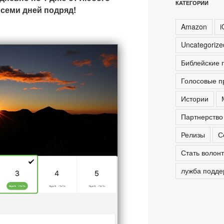
КАТЕГОРИИ
 семи дней подряд!
Amazon
i
Uncategoriz
Библейские 
Голосовые п
Истории
Партнерство
Релизы
С
Стать волон
лужба подде