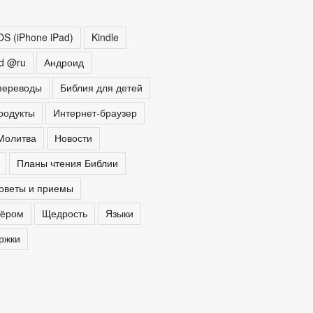
OS (iPhone iPad)
Kindle
ed @ru
Андроид
переводы
Библия для детей
родукты
Интернет-браузер
Молитва
Новости
Планы чтения Библии
оветы и приемы
тёром
Щедрость
Языки
ржки