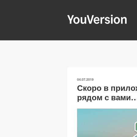
Перейти
к
содержимому
YOUVERSIO
Seeking God every day.
ОПУБЛИКОВАНО
04.07.2019
Скоро в прило
рядом с вами