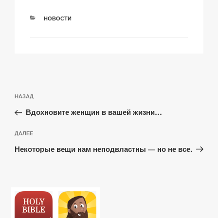
РУБРИКИ
НОВОСТИ
Навигация
Предыдущая
НАЗАД
по
запись:
записям
Вдохновите женщин в вашей жизни…
Следующая
ДАЛЕЕ
запись
Некоторые вещи нам неподвластны — но не все.