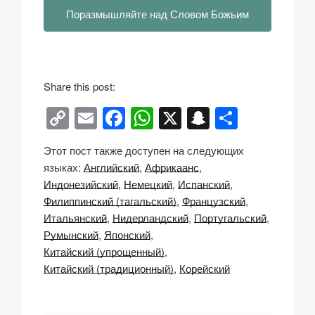
Поразмышляйте над Словом Божьим
Share this post:
C
E
F
W
X
S
О
o
m
a
h
n
тп
Этот пост также доступен на следующих
p
ail
c
at
a
р
языках:
Английский
Африкаанс
y
e
s
p
а
Индонезийский
Немецкий
Испанский
Li
b
A
c
в
Филиппинский (тагальский)
Французский
Итальянский
Нидерландский
Португальский
n
o
p
h
и
Румынский
Японский
k
o
p
at
ть
Китайский (упрощенный)
k
Китайский (традиционный)
Корейский