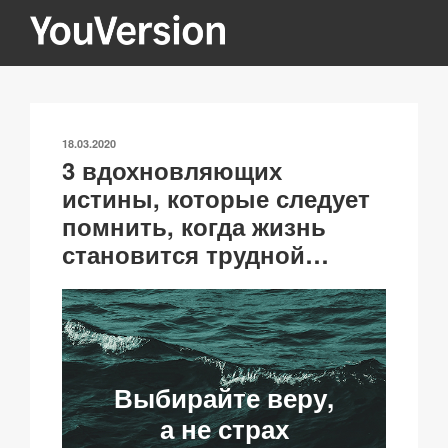
Перейти
к
содержимому
YOUVERSION
Seeking God every day.
ОПУБЛИКОВАНО
18.03.2020
3 вдохновляющих
истины, которые следует
помнить, когда жизнь
становится трудной…
Выбирайте веру,
а не страх