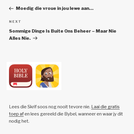
navigation
Post
Moedig die vroue in jou lewe aan…
Next
NEXT
Post
Sommige Dinge Is Buite Ons Beheer – Maar Nie
Alles Nie.
Lees die Skrif soos nog nooit tevore nie.
Laai die gratis
toep af
en lees gereeld die Bybel, wanneer en waar jy dit
nodig het.