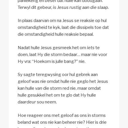
paniekerig en besef dat hulle kan doodgaan.
Terwyl dit gebeur,
is Jesus rustig aan die slaap
.
In plaas daarvan om na Jesus se reaksie op hul
omstandigheid te kyk, laat die dissipels toe dat
die omstandigheid hulle reaksie bepaal.
Nadat hulle Jesus gesmeek het om
iets
te
doen, laat Hy die storm bedaar… maar nie voor
Hy vra: “Hoekom is julle bang?” nie.
Sy sagte teregwysing oor hul gebrek aan
geloof was nie omdat hulle nie geglo het Jesus
kan hulle
van
die storm red nie, maar omdat
hulle gesukkel het om te glo dat Hy hulle
daardeur
sou neem.
Hoe reageer ons met geloof as ons in storms
beland wat ons nie kan beheer nie? Hier is drie