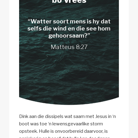
“Watter soort mens is hy dat
selfs die wind en die see hom
gehoorsaam?”
Matteus 8:27
Dink aan die dissipels wat saam met Jesus in ‘n
boot was toe ‘n lewensgevaarlike storm
opsteek. Hulle is onvoorbereid daarvoor, is