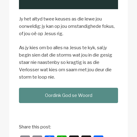
Jy het altyd twee keuses as die lewe jou
oorweldig: jy kan op jou omstandighede fokus,
of jou oë op Jesus rig.
As jy kies om bo alles na Jesus te kyk, sal jy
begin sien dat die storms wat jou in die gesig
staar nie naastenby so kragtig is as die
Verlosser wat kies om saam met jou deur die
storm te loop nie.
Oordink God se Woord
Share this post: