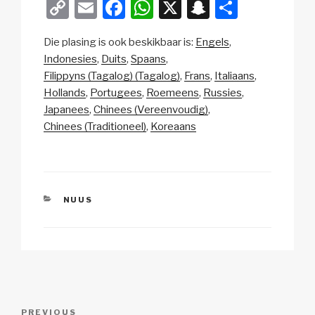
C
E
F
W
X
S
S
o
m
a
h
n
h
Die plasing is ook beskikbaar is:
Engels
p
ail
c
at
a
ar
Indonesies
Duits
Spaans
y
e
s
p
e
Filippyns (Tagalog) (Tagalog)
Frans
Italiaans
Li
b
A
c
Hollands
Portugees
Roemeens
Russies
Japanees
Chinees (Vereenvoudig)
n
o
p
h
Chinees (Traditioneel)
Koreaans
k
o
p
at
k
CATEGORIES
NUUS
Post
Previous
PREVIOUS