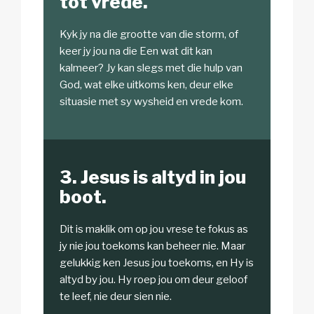
tot vrede.
Kyk jy na die grootte van die storm, of
keer jy jou na die Een wat dit kan
kalmeer? Jy kan slegs met die hulp van
God, wat elke uitkoms ken, deur elke
situasie met sy wysheid en vrede kom.
3. Jesus is altyd in jou
boot.
Dit is maklik om op jou vrese te fokus as
jy nie jou toekoms kan beheer nie. Maar
gelukkig ken Jesus jou toekoms, en Hy is
altyd by jou. Hy roep jou om deur geloof
te leef, nie deur sien nie.