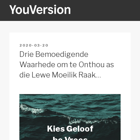
Skip
to
content
YOUVERSION
Seeking God every day.
POSTED
2020-03-20
ON
Drie Bemoedigende
Waarhede om te Onthou as
die Lewe Moeilik Raak…
Kies Geloof
bo Vrees