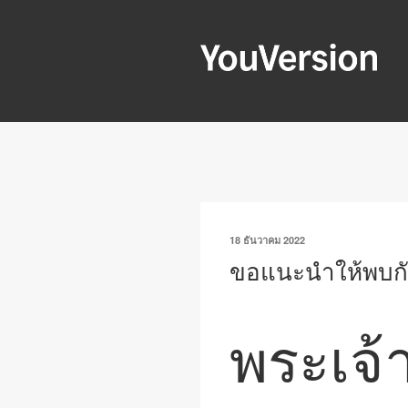
ข้าม
ไป
ยัง
YOUVERSIO
บทความ
Seeking God every day.
เขียน
18 ธันวาคม 2022
วัน
ขอแนะนำให้พบกั
ที่
พระเจ้