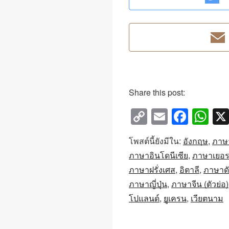
Share this post:
C
E
F
W
o
m
a
h
โพสต์นี้ยังมีใน:
อังกฤษ
ภาษ
p
ail
c
at
ภาษาอินโดนีเซีย
ภาษาเยอร
y
e
s
ภาษาฝรั่งเศส
อิตาลี
ภาษาดั
Li
b
A
ภาษาญี่ปุ่น
ภาษาจีน (ตัวย่อ)
n
o
p
โปแลนด์
ยูเครน
เวียตนาม
k
o
p