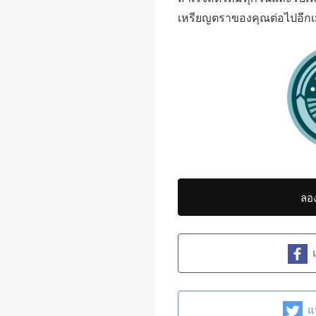
เหรียญตราของคุณต่อไปอีกเม
ลอง
แ