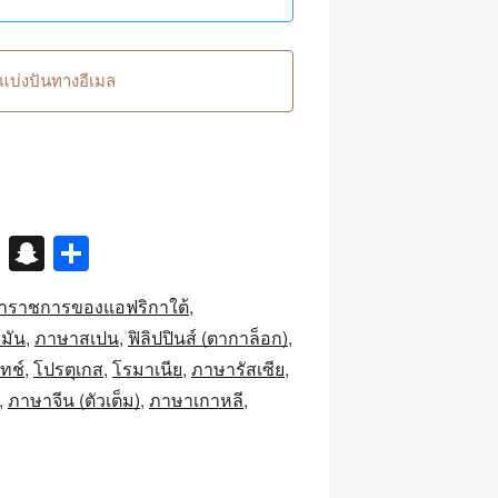
แบ่งปันทางอีเมล
X
S
S
n
h
าราชการของแอฟริกาใต้
a
ar
มัน
ภาษาสเปน
ฟิลิปปินส์ (ตากาล็อก)
p
e
ทช์
โปรตุเกส
โรมาเนีย
ภาษารัสเซีย
c
ภาษาจีน (ตัวเต็ม)
ภาษาเกาหลี
h
at