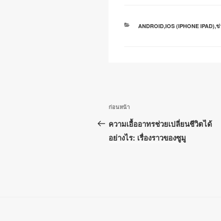
k
หมวด
ANDROID
,
IOS (IPHONE IPAD)
,
ข่
หมู่
เมนู
เรื่อง
ก่อนหน้า
นำทาง
ก่อน
ความเอื้ออาทรช่วยเปลี่ยนชีวิตได้
หน้า
อย่างไร: เรื่องราวของซูมู
เรื่อง