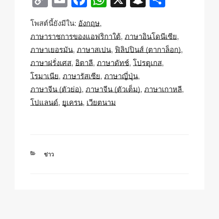
o
m
a
h
n
h
โพสต์นี้ยังมีใน:
อังกฤษ
p
ail
c
at
a
ar
ภาษาราชการของแอฟริกาใต้
ภาษาอินโดนีเซีย
y
e
s
p
e
ภาษาเยอรมัน
ภาษาสเปน
ฟิลิปปินส์ (ตากาล็อก)
Li
b
A
c
ภาษาฝรั่งเศส
อิตาลี
ภาษาดัทช์
โปรตุเกส
n
o
p
h
โรมาเนีย
ภาษารัสเซีย
ภาษาญี่ปุ่น
k
o
p
at
ภาษาจีน (ตัวย่อ)
ภาษาจีน (ตัวเต็ม)
ภาษาเกาหลี
โปแลนด์
ยูเครน
เวียตนาม
k
หมวด
ข่าว
หมู่