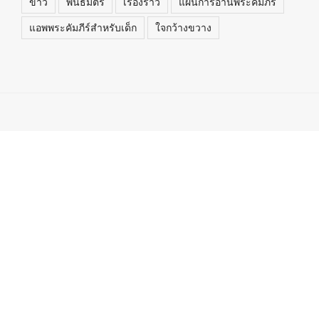
ข่าว
พันธมิตร
เรื่องราว
แผนการอ่านพระคัมภีร์
แอพพระคัมภีร์สำหรับเด็ก
ใจกว้างขวาง