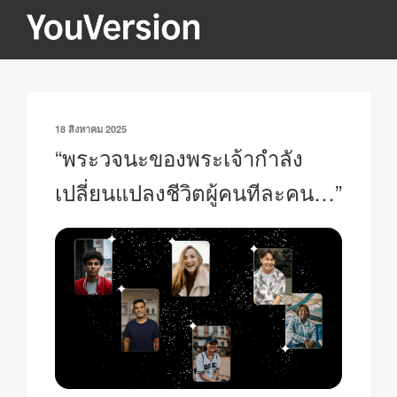
ข้าม
ไป
YOUVERSION
Seeking God every day.
ยัง
บทความ
เขียน
18 สิงหาคม 2025
วัน
“พระวจนะของพระเจ้ากำลัง
ที่
เปลี่ยนแปลงชีวิตผู้คนทีละคน…”