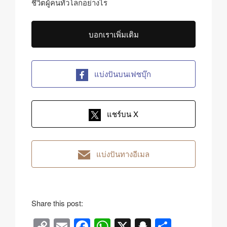
ชีวิตผู้คนทั่วโลกอย่างไร
บอกเราเพิ่มเติม
แบ่งปันบนเฟซบุ๊ก
แชร์บน X
แบ่งปันทางอีเมล
Share this post:
C
E
F
W
X
S
S