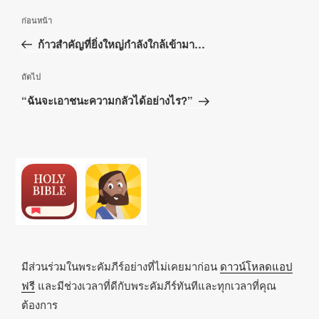
เมนู
เรื่อง
ก่อนหน้า
นำทาง
ก่อน
ก้าวสำคัญที่ยิ่งใหญ่กำลังใกล้เข้ามา…
เรื่อง
หน้า
เรื่อง
ถัดไป
ถัด
“ฉันจะเอาชนะความกลัวได้อย่างไร?”
ไป
มีส่วนร่วมในพระคัมภีร์อย่างที่ไม่เคยมาก่อน
ดาวน์โหลดแอป
ฟรี
และมีช่วงเวลาที่ดีกับพระคัมภีร์ทันทีและทุกเวลาที่คุณ
ต้องการ