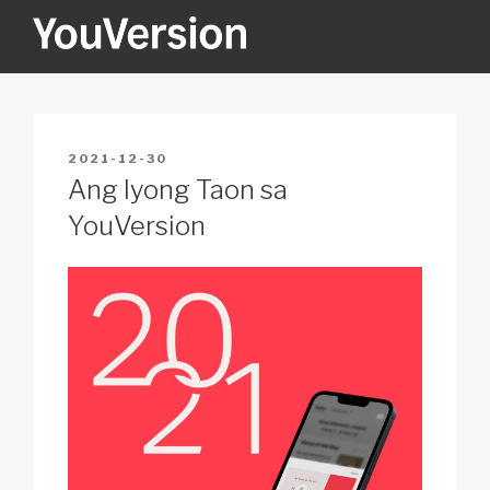
Skip
to
content
YOUVERSION
Seeking God every day.
POSTED
2021-12-30
ON
Ang Iyong Taon sa
YouVersion