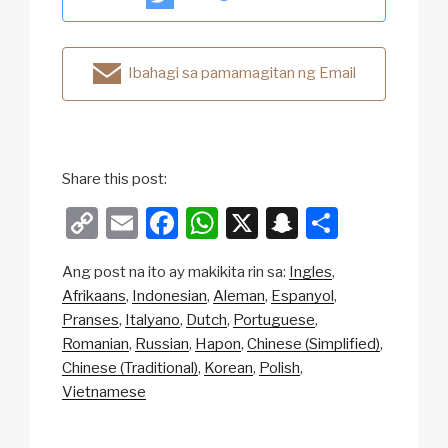
Ibahagi sa pamamagitan ng Email
Share this post:
C
E
F
W
X
S
S
o
m
a
h
n
h
Ang post na ito ay makikita rin sa:
Ingles
p
ail
c
at
a
ar
Afrikaans
Indonesian
Aleman
Espanyol
y
e
s
p
e
Pranses
Italyano
Dutch
Portuguese
Li
b
A
c
Romanian
Russian
Hapon
Chinese (Simplified)
Chinese (Traditional)
Korean
Polish
n
o
p
h
Vietnamese
k
o
p
at
k