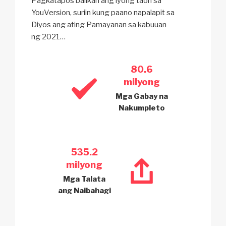
Pagkatapos balikan ang iyong taon sa
YouVersion, suriin kung paano napalapit sa
Diyos ang ating Pamayanan sa kabuuan
ng 2021…
80.6
milyong
Mga Gabay na
Nakumpleto
535.2
milyong
Mga Talata
ang Naibahagi