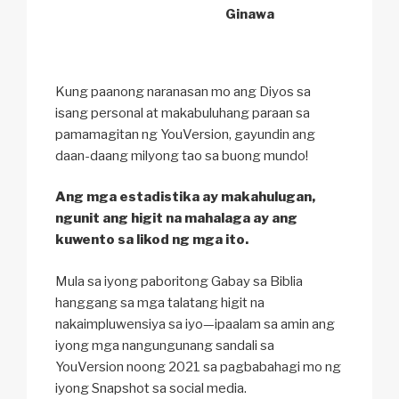
Ginawa
Kung paanong naranasan mo ang Diyos sa
isang personal at makabuluhang paraan sa
pamamagitan ng YouVersion, gayundin ang
daan-daang milyong tao sa buong mundo!
Ang mga estadistika ay makahulugan,
ngunit ang higit na mahalaga ay ang
kuwento sa likod ng mga ito.
Mula sa iyong paboritong Gabay sa Biblia
hanggang sa mga talatang higit na
nakaimpluwensiya sa iyo—ipaalam sa amin ang
iyong mga nangungunang sandali sa
YouVersion noong 2021 sa pagbabahagi mo ng
iyong Snapshot sa social media.