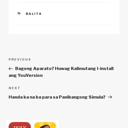
CATEGORIES
BALITA
Post
Previous
PREVIOUS
navigation
Post
Bagong Aparato? Huwag Kalimutang I-install
ang YouVersion
Next
NEXT
Post
Handa ka na ba para sa Panibangong Simula?