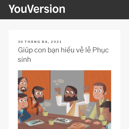
Skip
to
content
YOUVERSION
Seeking God every day.
POSTED
30 THÁNG BA, 2021
ON
Giúp con bạn hiểu về lễ Phục
sinh