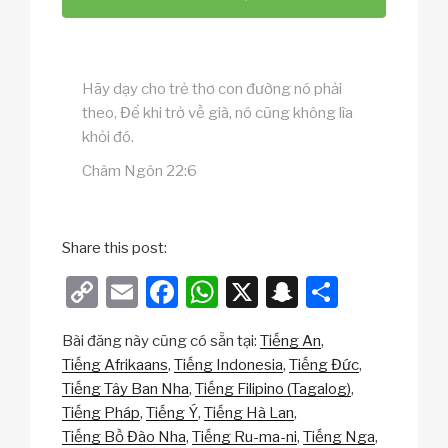
Hãy dạy cho trẻ thơ con đường nó phải
theo, Để khi trở về già, nó cũng không lìa
khỏi đó.
Châm Ngôn 22:6
Share this post:
C
E
F
W
X
S
S
o
m
a
h
n
h
Bài đăng này cũng có sẵn tại:
Tiếng An
p
ail
c
at
a
ar
Tiếng Afrikaans
Tiếng Indonesia
Tiếng Đức
y
e
s
p
e
Tiếng Tây Ban Nha
Tiếng Filipino (Tagalog)
Li
b
A
c
Tiếng Pháp
Tiếng Ý
Tiếng Hà Lan
Tiếng Bồ Đào Nha
Tiếng Ru-ma-ni
Tiếng Nga