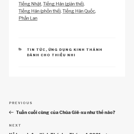
n
o
p
h
Tiếng Nhật
Tiếng Hán (giản thể)
k
o
p
at
Tiếng Hán (phồn thể)
Tiếng Hàn Quốc
k
Phần Lan
CATEGORIES
TIN TỨC
,
ỨNG DỤNG KINH THÁNH
DÀNH CHO THIẾU NHI
Điều
Previous
PREVIOUS
hướng
Post
Tuần cuối cùng của Chúa Giê-xu như thế nào?
bài
viết
Next
NEXT
Post