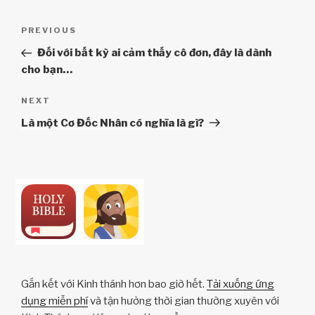
Điều
Previous
PREVIOUS
hướng
Post
Đối với bất kỳ ai cảm thấy cô đơn, đây là dành
bài
cho bạn…
viết
Next
NEXT
Post
Là một Cơ Đốc Nhân có nghĩa là gì?
Gắn kết với Kinh thánh hơn bao giờ hết.
Tải xuống ứng
dụng miễn phí
và tận hưởng thời gian thường xuyên với