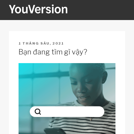
Skip
to
content
YOUVERSION
Seeking God every day.
POSTED
1 THÁNG SÁU, 2021
ON
Bạn đang tìm gì vậy?