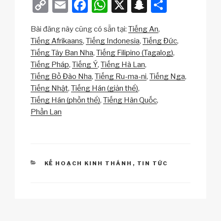
C
E
F
W
X
S
S
o
m
a
h
n
h
Bài đăng này cũng có sẵn tại:
Tiếng An
p
ail
c
at
a
ar
Tiếng Afrikaans
Tiếng Indonesia
Tiếng Đức
y
e
s
p
e
Tiếng Tây Ban Nha
Tiếng Filipino (Tagalog)
Li
b
A
c
Tiếng Pháp
Tiếng Ý
Tiếng Hà Lan
Tiếng Bồ Đào Nha
Tiếng Ru-ma-ni
Tiếng Nga
n
o
p
h
Tiếng Nhật
Tiếng Hán (giản thể)
k
o
p
at
Tiếng Hán (phồn thể)
Tiếng Hàn Quốc
k
Phần Lan
CATEGORIES
KẾ HOẠCH KINH THÁNH
,
TIN TỨC