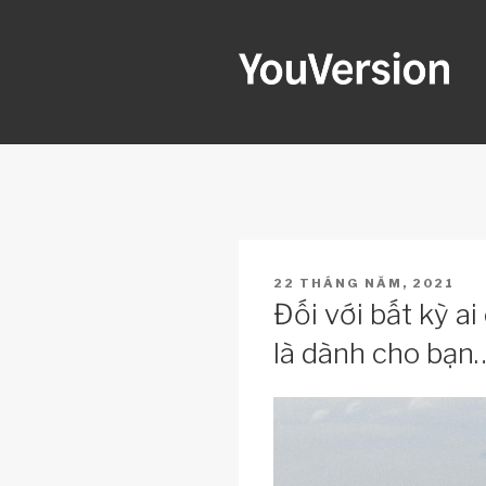
Skip
to
content
YOUVERSI
Seeking God every day.
POSTED
22 THÁNG NĂM, 2021
ON
Đối với bất kỳ a
là dành cho bạn