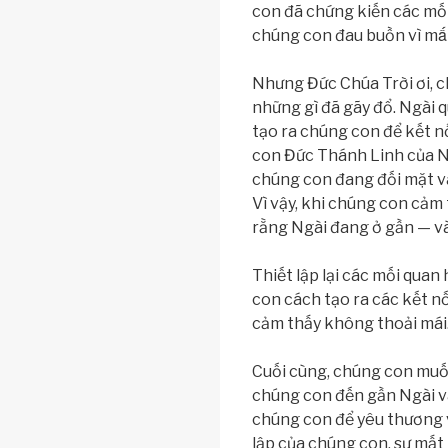
con đã chứng kiến các mối
chúng con đau buồn vì mất
Nhưng Đức Chúa Trời ơi, c
những gì đã gãy đổ. Ngài
tạo ra chúng con để kết n
con Đức Thánh Linh của N
chúng con đang đối mặt v
Vì vậy, khi chúng con cảm
rằng Ngài đang ở gần — và 
Thiết lập lại các mối qua
con cách tạo ra các kết nố
cảm thấy không thoải mái
Cuối cùng, chúng con muố
chúng con đến gần Ngài v
chúng con để yêu thương và
lập của chúng con, sự mất 