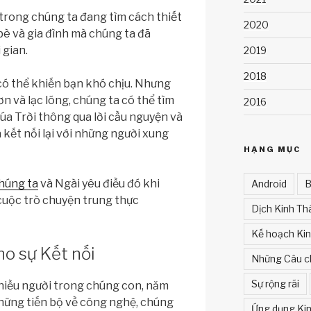
 trong chúng ta đang tìm cách thiết
2020
 bè và gia đình mà chúng ta đã
 gian.
2019
2018
 có thể khiến bạn khó chịu. Nhưng
n và lạc lõng, chúng ta có thể tìm
2016
úa Trời thông qua lời cầu nguyện và
 kết nối lại với những người xung
HẠNG MỤC
chúng ta
và Ngài yêu điều đó khi
Android
B
cuộc trò chuyện trung thực
Dịch Kinh Th
Kế hoạch Ki
o sự Kết nối
Những Câu c
Sự rộng rãi
 nhiều người trong chúng con, năm
những tiến bộ về công nghệ, chúng
Ứng dụng Kin