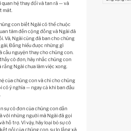
 quan hệ thay đổi và tan rã — và
 mát.
húng con biết Ngài có thể chuộc
 quan tâm đến cộng đồng và Ngài đã
ối. Và, Ngài cũng đã ban cho chúng
gài, Đấng hiểu được những gì
à cầu nguyện thay cho chúng con.
 thấy cô đơn, hãy nhắc chúng con
rằng Ngài chưa làm việc xong.
n hệ của chúng con và chỉ cho chúng
i có ý nghĩa — ngay cả khi ban đầu
.
n sự cô đơn của chúng con dẫn
à với những người mà Ngài đã gọi
 hỗ trợ. Vì vậy, hãy loại bỏ sự cô
kết nối của chúng con, sự lo lắng xã