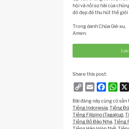
hội và nỗi sợ hãi của chún
đó đẹp đẽ thu hút thế giới
Trong danh Chúa Giê-xu,
Amen.
Lưu 
Share this post:
C
E
F
W
o
m
a
h
Bài đăng này cũng có sẵn t
p
ail
c
at
Tiếng Indonesia
Tiếng Đ
y
e
s
Tiếng Filipino (Tagalog)
T
Li
b
A
Tiếng Bồ Đào Nha
Tiếng 
Tiếng Hán (giản thể)
Tiến