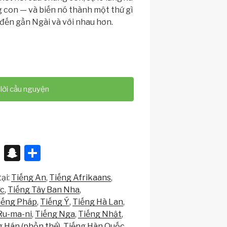
g con — và biến nó thành một thứ gì
 đến gần Ngài và với nhau hơn.
lời cầu nguyện
X
S
S
n
h
ại:
Tiếng An
Tiếng Afrikaans
a
ar
ức
Tiếng Tây Ban Nha
p
e
iếng Pháp
Tiếng Ý
Tiếng Hà Lan
c
Ru-ma-ni
Tiếng Nga
Tiếng Nhật
g Hán (phồn thể)
Tiếng Hàn Quốc