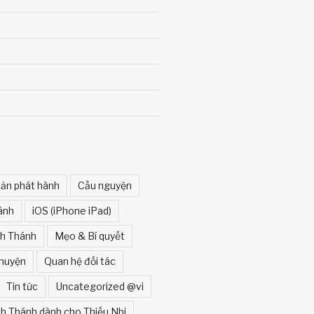
ản phát hành
Cầu nguyện
ánh
iOS (iPhone iPad)
nh Thánh
Mẹo & Bí quyết
huyện
Quan hệ đối tác
Tin tức
Uncategorized @vi
h Thánh dành cho Thiếu Nhi