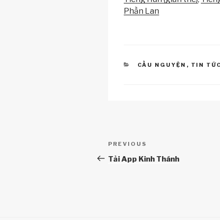
n
o
p
Phần Lan
k
o
p
k
CATEGORIES
CẦU NGUYỆN
,
TIN TỨ
Điều
Previous
PREVIOUS
hướng
Post
Tải App Kinh Thánh
bài
viết