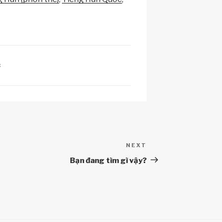
h
at
C
NEXT
Next
Post
Bạn đang tìm gì vậy?