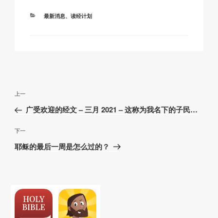
k
o
p
at
k
分
最新消息
、
读经计划
类
文
上
上一
章
一
广受欢迎的经文 – 三月 2021 – 这称为我名下的子民…
导
篇
航
文
下
下一
章
一
耶稣的最后一周是怎么过的？
篇
文
章