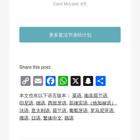
Carol McLeod, 8天
更多复活节读经计划
Share this post:
C
E
F
W
X
S
分
o
m
a
h
n
享
本文也有以下语言版本：
英语
南非荷兰语
p
ail
c
at
a
印尼语
德语
西班牙语
菲律宾语（他加禄语）
y
e
s
p
法语
意大利语
荷兰语
葡萄牙语
罗马尼亚语
Li
b
A
c
俄语
日语
繁体中文
韩语
n
o
p
h