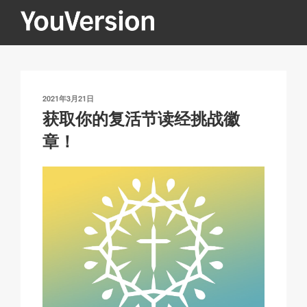
跳
至
内
YOUVERSION
Seeking God every day.
容
发
2021年3月21日
布
获取你的复活节读经挑战徽
于
章！