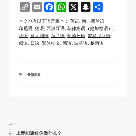
C
E
F
W
X
S
分
o
m
a
h
n
享
本文也有以下语言版本：
英语
南非荷兰语
p
ail
c
at
a
印尼语
德语
西班牙语
菲律宾语（他加禄语）
y
e
s
p
法语
意大利语
荷兰语
葡萄牙语
罗马尼亚语
Li
b
A
c
俄语
日语
繁体中文
韩语
波兰语
越南语
n
o
p
h
k
o
p
at
k
分
最新消息
类
文
上
上一
章
一
上帝能通过你做什么？