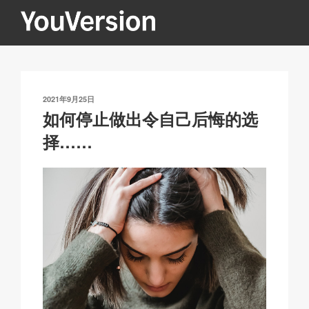
跳
至
内
YOUVERSION
Seeking God every day.
容
发
2021年9月25日
布
如何停止做出令自己后悔的选
于
择……