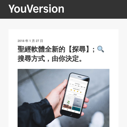
跳
至
內
YOUVERSION
Seeking God every day.
容
發
2018 年 1 月 27 日
表
聖經軟體全新的【探尋】;
於
搜尋方式，由你決定。