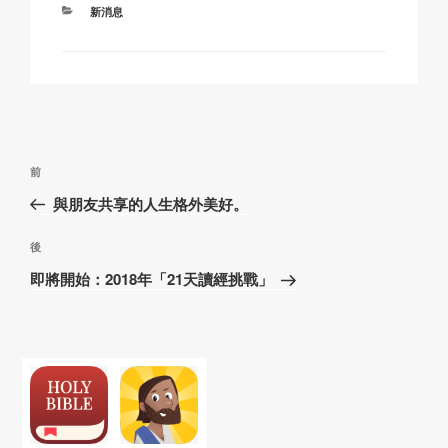
分
新消息
k
o
p
at
類
k
文
上
前
章
一
與朋友共享的人生格外美好。
導
篇
覽
文
下
後
章
篇
即將開始：2018年「21天讀經挑戰」
文
章