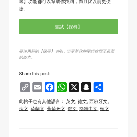
尋】功能都可以幫助你找到，而且比以前更便
捷。
嘗試【探尋】
要使用新的【探尋】功能，請更新你的聖經軟體至最新
的版本。
Share this post:
C
E
F
W
X
S
分
o
m
a
h
n
享
此帖子也有其他語言：
英文
德文
西班牙文
p
ail
c
at
a
法文
荷蘭文
葡萄牙文
俄文
簡體中文
韓文
y
e
s
p
Li
b
A
c
n
o
p
h