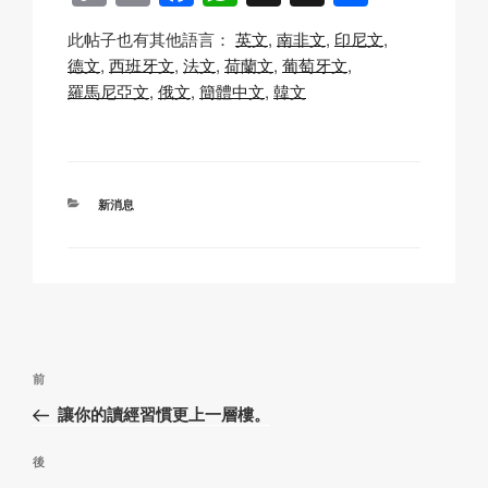
o
m
a
h
n
享
此帖子也有其他語言：
英文
南非文
印尼文
p
ail
c
at
a
德文
西班牙文
法文
荷蘭文
葡萄牙文
y
e
s
p
羅馬尼亞文
俄文
簡體中文
韓文
Li
b
A
c
n
o
p
h
k
o
p
at
分
新消息
k
類
文
上
前
章
一
讓你的讀經習慣更上一層樓。
導
篇
覽
文
下
後
章