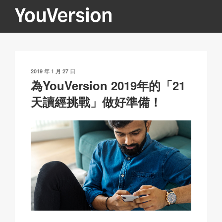
跳
至
內
YOUVERSION
Seeking God every day.
容
發
2019 年 1 月 27 日
表
為YouVersion 2019年的「21
於
天讀經挑戰」做好準備！