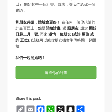
以） 開始其中一個計畫。或者，讓我們給你一個
建議：
和朋友共讀，體驗會更好！
在任何一個你想讀的
計畫頁面上，點擊
開始計畫
, 選
跟朋友
, 設定
開始
日起二月一號
, 再來
邀情一位朋友 (或許 兩位 或
許 五位)
. (這樣可以給你朋友機會準備時間一起開
始)
我們一起開始吧！
選擇你的計畫
Share this post:
C
E
F
W
X
S
分