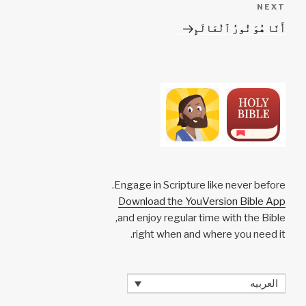
NEXT
Next
Post
أَنَا هُوَ نُورُ ٱلْعَالَمِ
Engage in Scripture like never before.
Download the YouVersion Bible App
and enjoy regular time with the Bible,
right when and where you need it.
العربيه