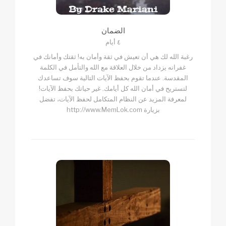
الضمان
٤ أيام
رغبة الله لك هي أن تعيش في ثقة وأمان به! ثقتك وأمانك في
غفرانه يزداد من خلال العلاقة مع الله والتأمل في الكلمة
المقدسة. عندما تقوم بحفظ الآيات التالية سوف تساعدك
لتستريح في أمان الله كل أيامك. غير حياتك بحفظ الآيات!
لمعرفة المزيد عن النظام المتكامل لحفظ الآيات، تفضل
بزيارة http://www.MemLok.com