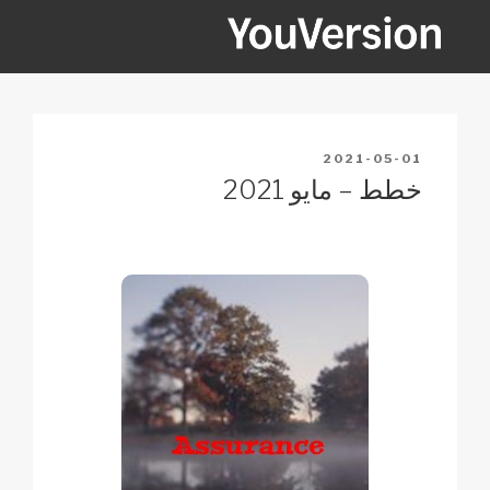
Ski
t
conten
YOUVERSION
Seeking God every day.
POSTED
2021-05-01
ON
خطط – مايو 2021