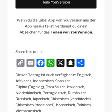
Teile YouVersion
Wenn du die Bibel App von YouVersion aus der
App heraus teilst, verdienst du dir ein
Abzeichen für das
Teilen von YouVersion
.
Share this post:
C
E
F
W
X
S
T
o
m
a
h
n
eil
Dieser Beitrag ist auch verfügbar in:
Englisch
p
ail
c
at
a
e
Afrikaans
Indonesisch
Spanisch
y
e
s
p
n
Filipino (Tagalog)
Französisch
Italienisch
Li
b
A
c
Niederländisch
Portugiesisch
Rumänisch
Russisch
Japanisch
Chinesisch (vereinfacht)
n
o
p
h
Chinesisch (traditionell)
Koreanisch
Polnisch
k
o
p
at
Vietnamesisch