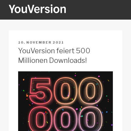
Zum
Inhalt
springen
YOUVERSION
Seeking God every day.
VERÖFFENTLICHT
10. NOVEMBER 2021
AM
YouVersion feiert 500
Millionen Downloads!