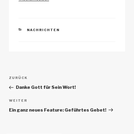
k
KATEGORIEN
NACHRICHTEN
Beitrags-
Vorheriger
ZURÜCK
Navigation
Beitrag
Danke Gott für Sein Wort!
Nächster
WEITER
Beitrag
Ein ganz neues Feature: Geführtes Gebet!