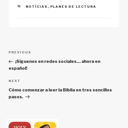
CATEGORIES
NOTÍCIAS
,
PLANES DE LECTURA
Post
Previous
PREVIOUS
navigation
Post
¡Síguenos en redes sociales… ahora en
español!
Next
NEXT
Post
Cómo comenzar a leer la Biblia en tres sencillos
pasos.