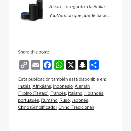
Alexa … pregunta a la Biblia
YouVersion qué puede hacer.
Share this post:
C
E
F
W
X
S
S
o
m
a
h
n
h
Esta publicación también está disponible en:
p
ail
c
at
a
ar
Inglés
Afrikáans
Indonesio
Alemán
y
e
s
p
e
Filipino (Tagalo)
Francés
Italiano
Holandés
Li
b
A
c
portugués
Rumano
Ruso
Japonés
Chino (Simplificado)
Chino (Tradicional)
n
o
p
h
k
o
p
at
k