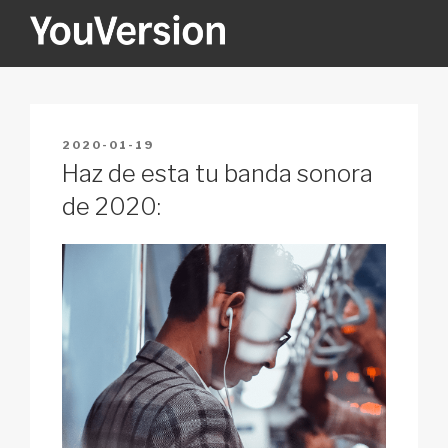
Skip
to
content
YOUVERSION
Seeking God every day.
POSTED
2020-01-19
ON
Haz de esta tu banda sonora
de 2020: