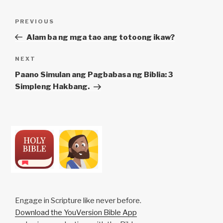
Post
Previous
PREVIOUS
navigation
Post
Alam ba ng mga tao ang totoong ikaw?
Next
NEXT
Post
Paano Simulan ang Pagbabasa ng Biblia: 3
Simpleng Hakbang.
Engage in Scripture like never before.
Download the YouVersion Bible App