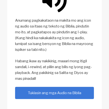
Anumang pagkakataon na makita mo ang icon
ng audio sa itaas ng teksto ng Biblia, pindutin
mo ito, at pagkatapos ay pindutin ang I-play.
(Kung hindi ka nakakakita ng icon ng audio,
lumipat sa isang bersyon ng Biblia na mayroong
ispiker sa tabi nito.)
Habang ikaw ay nakikinig, maaari mong itigil
sandali, i-rewind, at piliin ang bilis ng iyong pag-
playback. Ang pakikinig sa Salita ng Diyos ay
mas pinadali!
Tuklasin ang mga Audio na Biblia