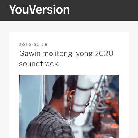
Skip
to
content
YOUVERSION
Seeking God every day.
POSTED
2020-01-19
ON
Gawin mo itong iyong 2020
soundtrack: