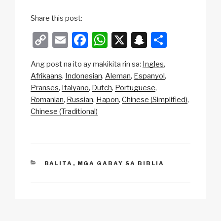
Share this post:
C
E
F
W
X
S
S
o
m
a
h
n
h
Ang post na ito ay makikita rin sa:
Ingles
p
ail
c
at
a
ar
Afrikaans
Indonesian
Aleman
Espanyol
y
e
s
p
e
Pranses
Italyano
Dutch
Portuguese
Li
b
A
c
Romanian
Russian
Hapon
Chinese (Simplified)
Chinese (Traditional)
n
o
p
h
k
o
p
at
k
CATEGORIES
BALITA
,
MGA GABAY SA BIBLIA