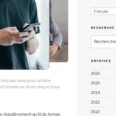
Français
RECHERCHE
Recherche
pour
:
ARCHIVES
2026
n’est pas venu pour se faire
2025
r et donner sa vie en rançon pour
2024
2023
2022
s régulièrement au fil du temps