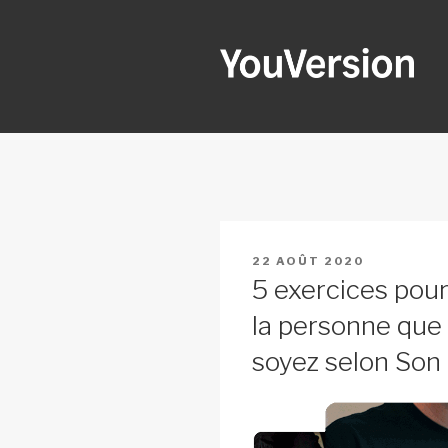
Aller
au
contenu
principal
YOUVERSI
Seeking God every day.
PUBLIÉ
22 AOÛT 2020
LE
5 exercices pour
la personne que
soyez selon Son 