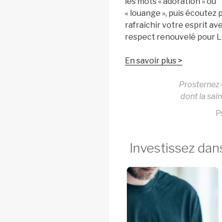
les mots « adoration » ou
« louange », puis écoutez 
rafraîchir votre esprit av
respect renouvelé pour Lu
En savoir plus >
Prosternez-
dont la sain
P
Investissez dan