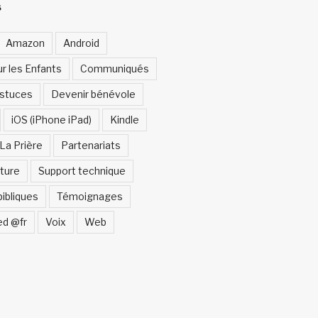
S
Amazon
Android
ur les Enfants
Communiqués
Astuces
Devenir bénévole
iOS (iPhone iPad)
Kindle
La Prière
Partenariats
ture
Support technique
bibliques
Témoignages
ed @fr
Voix
Web