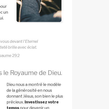
pour
ec un
i.
vous devant l’Eternel
teté brille avec éclat.
saume 29:2
s le Royaume de Dieu.
Dieu nous a montré le modèle
de la générosité en nous
donnant Jésus, son bien le plus
précieux.
Investissez votre
temps
pour devenir un