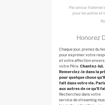
Par amour fraternel s
pour les autres et 
Ro
Honorez Di
Chaque jour, prenez du t
pour exprimer votre resp
et votre affection envers
votre Père.
Chantez-lui.
Remerciez-le dans la pr
pour quelque chose qu’Il
fait dans votre vie. Parl
aux autres de ce qu’Il fai
Recherchez dans votre
service de streaming mus