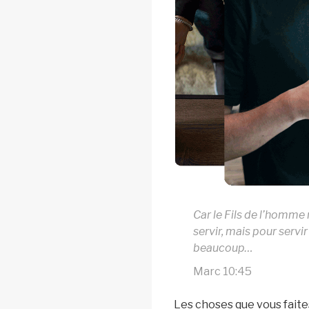
Car le Fils de l’homme 
servir, mais pour servi
beaucoup…
Marc 10:45
Les choses que vous faite