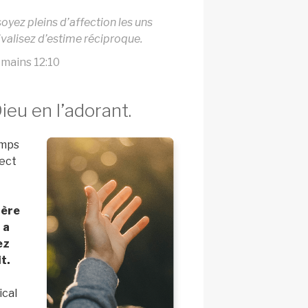
oyez pleins d’affection les uns
rivalisez d’estime réciproque.
mains 12:10
eu en l’adorant.
emps
ect
ière
 a
ez
t.
ical