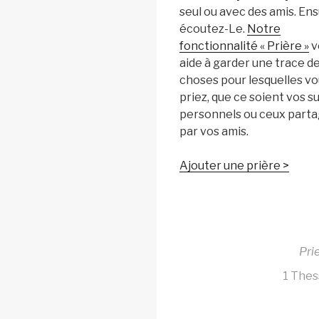
seul ou avec des amis. Ens
écoutez-Le.
Notre
fonctionnalité « Prière »
v
aide à garder une trace d
choses pour lesquelles v
priez, que ce soient vos s
personnels ou ceux part
par vos amis.
Ajouter une prière >
Pri
1 Thes