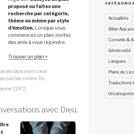
CATÉGORIE
proposé ou faites une
recherche par catégorie,
Actualités
thème ou même par style
d’émotion.
Lorsque vous
Bible App po
commencez un plan, invitez
Conseils & 
des amis à vous rejoindre.
Générosité
Trouver un plan >
Langues
 parole dans mon cœur
Plans de Lec
pas pécher contre Toi.
Traductions 
aume 119:11
Uncategoriz
nversations avec Dieu.
dire
ez
,