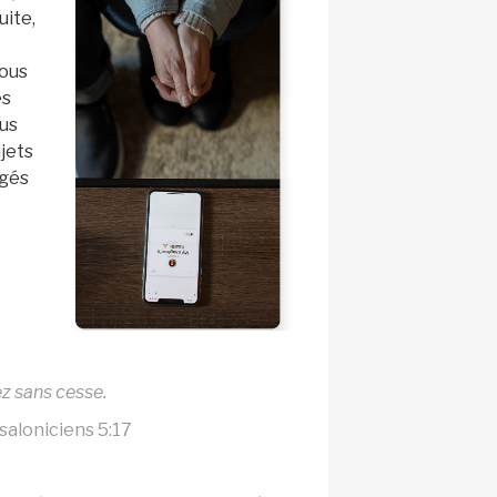
uite,
ous
es
ous
ujets
agés
ez sans cesse.
saloniciens 5:17