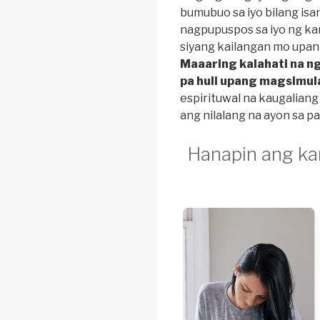
bumubuo sa iyo bilang isa
nagpupuspos sa iyo ng ka
siyang kailangan mo upan
Maaaring kalahati na ng
pa huli upang magsimul
espirituwal na kaugalian
ang nilalang na ayon sa p
Hanapin ang ka