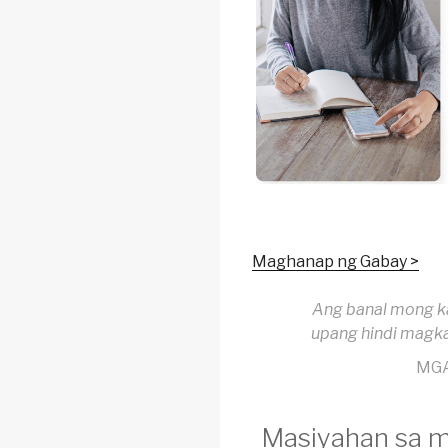
Maghanap ng Gabay >
Ang banal mong ka
upang hindi magkas
MGA
Masiyahan sa m