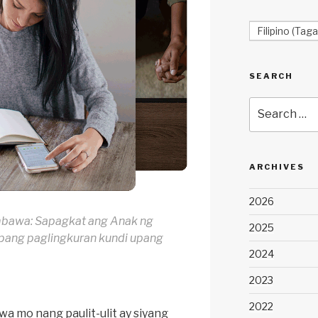
Filipino (Taga
SEARCH
Search
for:
ARCHIVES
2026
mbawa: Sapagkat ang Anak ng
2025
upang paglingkuran kundi upang
2024
2023
2022
a mo nang paulit-ulit ay siyang