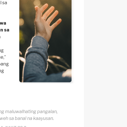
 sa
awa
in sa
a
ng
e,”
pang
ng
ng maluwalhating pangalan,
weh sa banal na kaayusan.