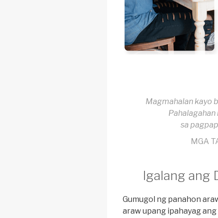
Magmahalan kayo bi
Pahalagahan n
sa pagpapa
MGA T
Igalang ang 
Gumugol ng panahon ara
araw upang ipahayag ang