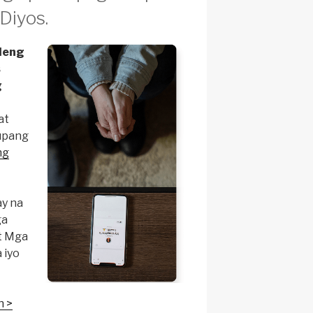
Diyos.
leng
s
g
at
 upang
ng
y na
ga
at Mga
 iyo
n >