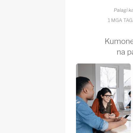
Palagi k
1 MGA TAG
Kumonek
na p