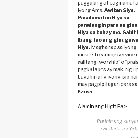
paggalang at pagmamahal
iyong Ama.
Awitan Siya.
Pasalamatan Siya sa
panalangin para sa gin
Niya sa buhay mo. Sabih
ibang tao ang ginagaw
Niya.
Maghanap sa iyong
music streaming service 
salitang “worship” o “prais
pagkatapos ay makinig u
baguhin ang iyong isip na
may pagpipitagan para sa
Kanya.
Alamin ang Higit Pa >
Purihin ang kanya
sambahin si Yah