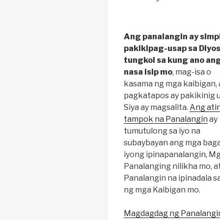
Ang panalangin ay simp
pakikipag-usap sa Diyo
tungkol sa kung ano an
nasa isip mo
, mag-isa o
kasama ng mga kaibigan, 
pagkatapos ay pakikinig
Siya ay magsalita.
Ang ati
tampok na Panalangin
ay
tumutulong sa iyo na
subaybayan ang mga baga
iyong ipinapanalangin, M
Panalanging nilikha mo, 
Panalangin na ipinadala sa
ng mga Kaibigan mo.
Magdagdag ng Panalangi