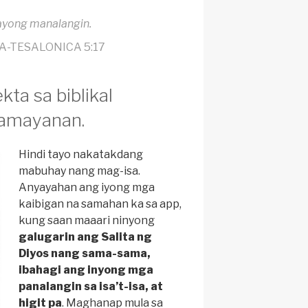
ayong manalangin.
A-TESALONICA 5:17
ta sa biblikal
amayanan.
Hindi tayo nakatakdang
mabuhay nang mag-isa.
Anyayahan ang iyong mga
kaibigan na samahan ka sa app,
kung saan maaari ninyong
galugarin ang Salita ng
Diyos nang sama-sama,
ibahagi ang inyong mga
panalangin sa isa’t-isa, at
higit pa
. Maghanap mula sa