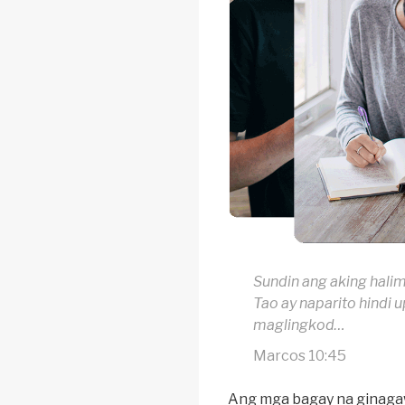
Sundin ang aking hali
Tao ay naparito hindi 
maglingkod…
Marcos 10:45
Ang mga bagay na ginagaw