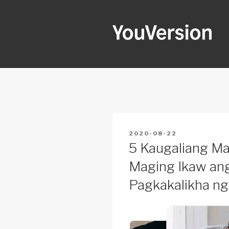
Skip
to
content
YOUVERSI
Seeking God every day.
POSTED
2020-08-22
ON
5 Kaugaliang M
Maging Ikaw ang
Pagkakalikha ng