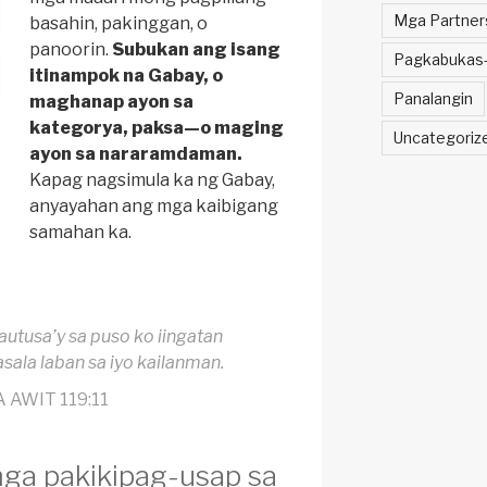
Mga Partner
basahin, pakinggan, o
panoorin.
Subukan ang isang
Pagkabukas-
itinampok na Gabay, o
Panalangin
maghanap ayon sa
kategorya, paksa—o maging
Uncategoriz
ayon sa nararamdaman.
Kapag nagsimula ka ng Gabay,
anyayahan ang mga kaibigang
samahan ka.
utusa’y sa puso ko iingatan
ala laban sa iyo kailanman.
 AWIT 119:11
ga pakikipag-usap sa