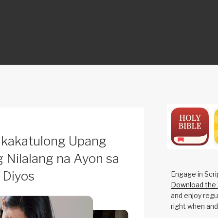
ON
akakatulong Upang
 Nilalang na Ayon sa
 Diyos
Engage in Scri
Download the 
and enjoy regul
right when and