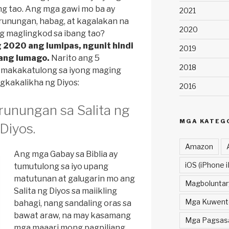
ng tao. Ang mga gawi mo ba ay
2021
runungan, habag, at kagalakan na
2020
g maglingkod sa ibang tao?
 2020 ang lumipas, ngunit hindi
2019
ang lumago.
Narito ang 5
2018
g makakatulong sa iyong maging
agkakalikha ng Diyos:
2016
runungan sa Salita ng
MGA KATEG
Diyos.
Amazon
Ang mga Gabay sa Biblia ay
iOS (iPhone i
tumutulong sa iyo upang
matutunan at galugarin mo ang
Magboluntar
Salita ng Diyos sa maiikling
Mga Kuwent
bahagi, nang sandaling oras sa
bawat araw, na may kasamang
Mga Pagsasal
mga maaari mong pagpiliang