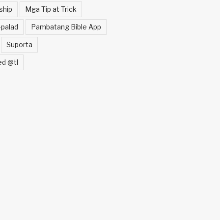
ship
Mga Tip at Trick
palad
Pambatang Bible App
Suporta
ed @tl