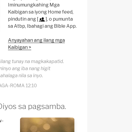
Iminumungkahing Mga
Kaibigan sa iyong Home feed,
pindutin ang [
], o pumunta
sa Atbp, Ibahagi ang Bible App.
Anyayahan ang ilang mga
Kaibigan >
lang tunay na magkakapatid.
inyo ang iba nang higit
halaga nila sa inyo.
AGA-ROMA 12:10
Diyos sa pagsamba.
w-