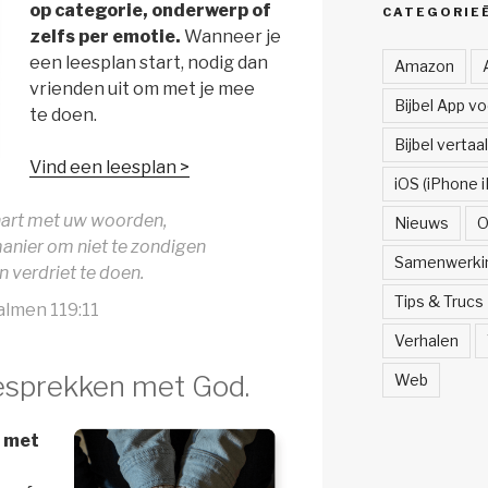
op categorie, onderwerp of
CATEGORIE
zelfs per emotie.
Wanneer je
een leesplan start, nodig dan
Amazon
vrienden uit om met je mee
Bijbel App v
te doen.
Bijbel vertaa
Vind een leesplan >
iOS (iPhone i
 hart met uw woorden,
Nieuws
O
manier om niet te zondigen
Samenwerki
n verdriet te doen.
Tips & Trucs
almen 119:11
Verhalen
esprekken met God.
Web
n met