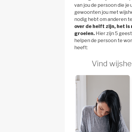
van jou de persoon die je u
gewoonten jou met wijshe
nodig hebt om anderen t
over de helft zijn, het i
groeien.
Hier zijn 5 gees
helpen de persoon te wo
heeft:
Vind wijshe