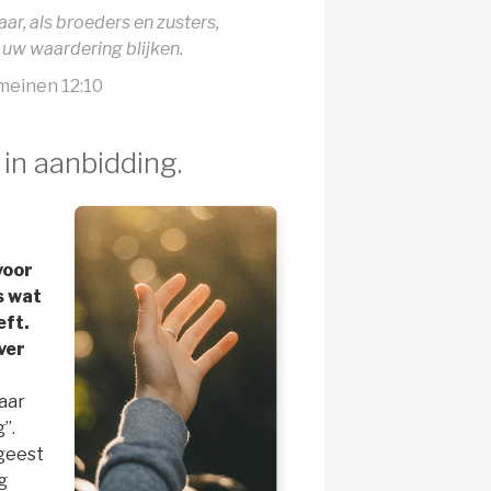
ar, als broeders en zusters,
r uw waardering blijken.
meinen 12:10
in aanbidding.
voor
s wat
eft.
ver
aar
”.
 geest
g