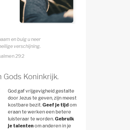
 naam en buig u neer
heilige verschijning.
salmen 29:2
n Gods Koninkrijk.
God gaf vrijgevigheid gestalte
door Jezus te geven, zijn meest
kostbare bezit.
Geef je tijd
om
eraan te werken een betere
luisteraar te worden.
Gebruik
je talenten
om anderen in je