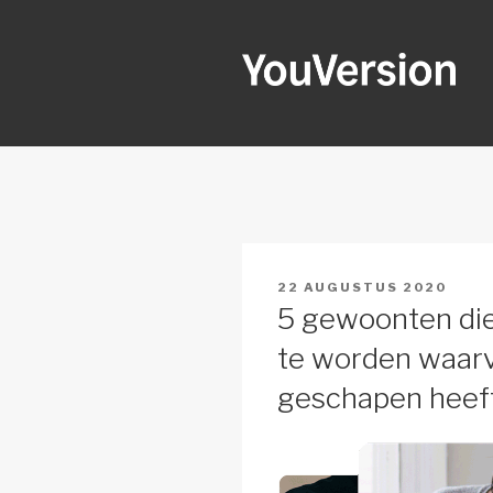
Naar
de
inhoud
springen
YOUVERSI
Seeking God every day.
GEPLAATST
22 AUGUSTUS 2020
OP
5 gewoonten die
te worden waarv
geschapen heef