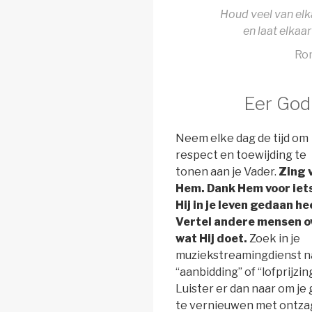
Houd veel van elka
en laat elkaa
Ro
Eer God 
Neem elke dag de tijd om
respect en toewijding te
tonen aan je Vader.
Zing 
Hem. Dank Hem voor iet
Hij in je leven gedaan he
Vertel andere mensen o
wat Hij doet.
Zoek in je
muziekstreamingdienst n
“aanbidding” of “lofprijzing
Luister er dan naar om je
te vernieuwen met ontza