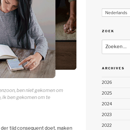
Nederlands
ZOEK
Zoeken
naar:
ARCHIVES
2026
senzoon, ben niet gekomen om
2025
ee, Ik ben gekomen om te
2024
2023
2022
op der tijd consequent doet, maken