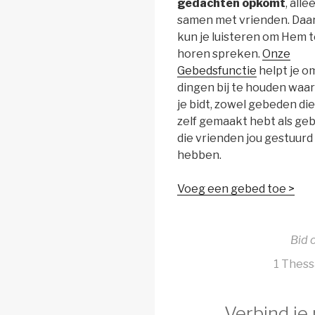
gedachten opkomt
, alle
samen met vrienden. Daa
kun je luisteren om Hem 
horen spreken.
Onze
Gebedsfunctie
helpt je o
dingen bij te houden waa
je bidt, zowel gebeden die
zelf gemaakt hebt als ge
die vrienden jou gestuurd
hebben.
Voeg een gebed toe >
Bid 
1 Thess
Verbind je