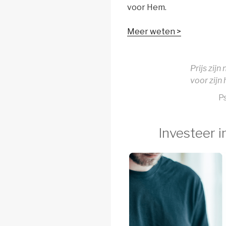
voor Hem.
Meer weten >
Prijs zijn
voor zijn 
P
Investeer i