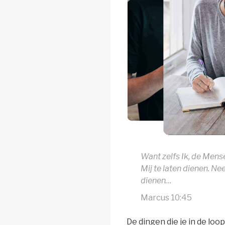
Want zelfs Ik, de Men
Mij te laten dienen. N
dienen…
Marcus 10:45
De dingen die je in de lo