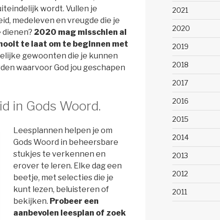
iteindelijk wordt. Vullen je
2021
id, medeleven en vreugde die je
2020
e dienen?
2020 mag misschien al
s nooit te laat om te beginnen met
2019
telijke gewoonten die je kunnen
2018
rden waarvoor God jou geschapen
2017
2016
id in Gods Woord.
2015
Leesplannen helpen je om
2014
Gods Woord in beheersbare
stukjes te verkennen en
2013
erover te leren. Elke dag een
2012
beetje, met selecties die je
kunt lezen, beluisteren of
2011
bekijken.
Probeer een
aanbevolen leesplan of zoek