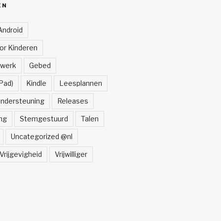
ËN
Android
oor Kinderen
lwerk
Gebed
Pad)
Kindle
Leesplannen
ndersteuning
Releases
ng
Stemgestuurd
Talen
Uncategorized @nl
Vrijgevigheid
Vrijwilliger