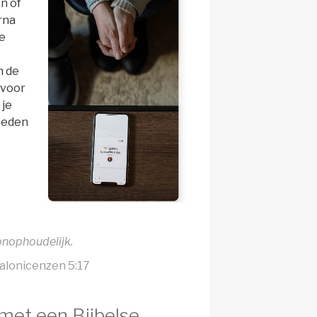
en of
rna
te
m de
rvoor
 je
beden
onophoudelijk.
alonicenzen 5:17
 met een Bijbelse