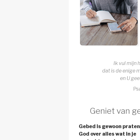
Ik vul mijn
dat is de enige 
en U gee
Ps
Geniet van g
Gebed is gewoon prate
God over alles wat in je