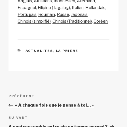
Anglais
Afrikaans
Indonésien
Allemand
y
e
s
p
g
Espagnol
Filipino (Tagalog)
Italien
Hollandais
Li
b
A
c
er
Portugais
Roumain
Russe
Japonais
Chinois (simplifié)
Chinois (Traditionnel)
Coréen
n
o
p
h
k
o
p
at
k
CATÉGORIES
ACTUALITÉS
,
LA PRIÈRE
Navigation
Article
PRÉCÉDENT
de
précédent
« A chaque fois que je pense à toi… »
l’article
Article
SUIVANT
suivant
A quoi ressemble votre vie en temps normal ?