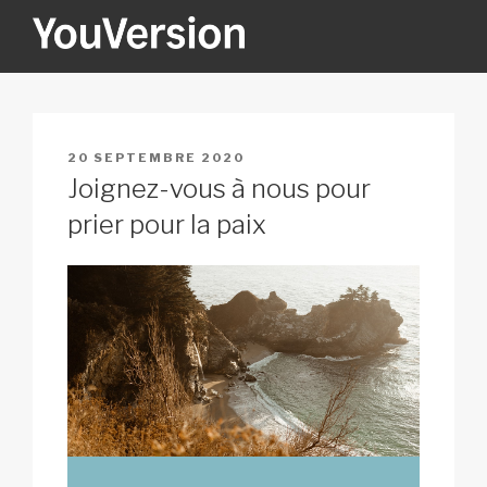
Aller
au
contenu
YOUVERSION
Seeking God every day.
principal
PUBLIÉ
20 SEPTEMBRE 2020
LE
Joignez-vous à nous pour
prier pour la paix