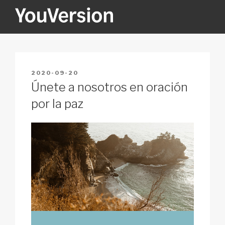
Skip
to
content
YOUVERSION
Seeking God every day.
POSTED
2020-09-20
ON
Únete a nosotros en oración
por la paz