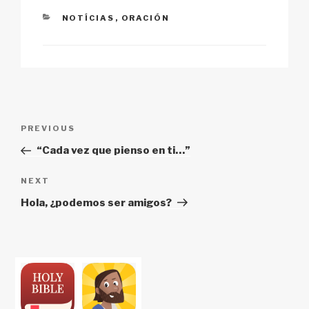
k
CATEGORIES
NOTÍCIAS
,
ORACIÓN
Post
Previous
PREVIOUS
navigation
Post
“Cada vez que pienso en ti…”
Next
NEXT
Post
Hola, ¿podemos ser amigos?