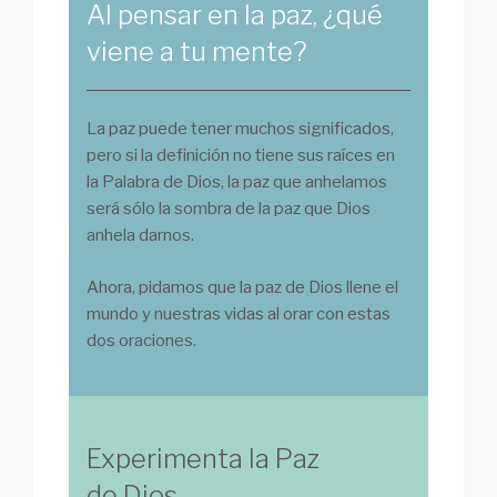
Al pensar en la paz, ¿qué
viene a tu mente?
La paz puede tener muchos significados,
pero si la definición no tiene sus raíces en
la Palabra de Dios, la paz que anhelamos
será sólo la sombra de la paz que Dios
anhela darnos.
Ahora, pidamos que la paz de Dios llene el
mundo y nuestras vidas al orar con estas
dos oraciones.
Experimenta la Paz
de Dios