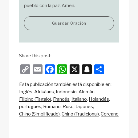
pueblo con la paz. Amén.
Guardar Oración
Share this post:
C
E
F
W
X
S
S
o
m
a
h
n
h
Esta publicación también está disponible en:
p
ail
c
at
a
ar
Inglés
Afrikáans
Indonesio
Alemán
y
e
s
p
e
Filipino (Tagalo)
Francés
Italiano
Holandés
Li
b
A
c
portugués
Rumano
Ruso
Japonés
Chino (Simplificado)
Chino (Tradicional)
Coreano
n
o
p
h
k
o
p
at