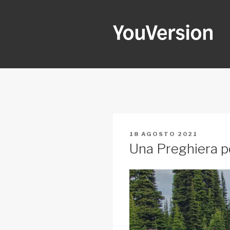
Salta
al
contenuto
YOUVERSI
Seeking God every day.
PUBBLICATO
18 AGOSTO 2021
IL
Una Preghiera p