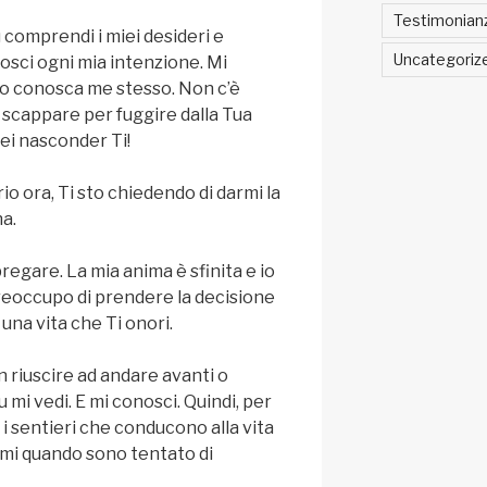
Testimonian
u comprendi i miei desideri e
Uncategoriz
osci ogni mia intenzione. Mi
io conosca me stesso. Non c’è
scappare per fuggire dalla Tua
ei nasconder Ti!
io ora, Ti sto chiedendo di darmi la
a.
egare. La mia anima è sfinita e io
reoccupo di prendere la decisione
una vita che Ti onori.
 riuscire ad andare avanti o
 mi vedi. E mi conosci. Quindi, per
i sentieri che conducono alla vita
mi quando sono tentato di