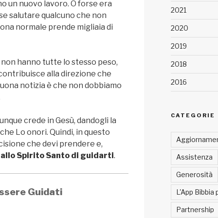
o un nuovo lavoro. O forse era
2021
e salutare qualcuno che non
ona normale prende migliaia di
2020
2019
 non hanno tutte lo stesso peso,
2018
contribuisce alla direzione che
2016
 buona notizia è che non dobbiamo
.
CATEGORIE
unque crede in Gesù, dandogli la
 che Lo onori. Quindi, in questo
Aggiornamen
isione che devi prendere e,
 allo Spirito Santo di guidarti
.
Assistenza
Generosità
ssere Guidati
L'App Bibbia 
Partnership