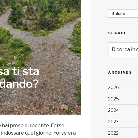
Italiano
SEARCH
Cerca:
a ti sta
ARCHIVES
idando?
2026
2025
2024
2023
 hai preso di recente. Forse
 indossare quel giorno. Forse era
2022