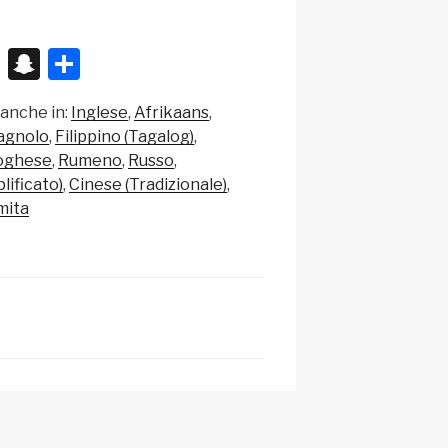
X
S
C
n
o
 anche in:
Inglese
Afrikaans
a
n
agnolo
Filippino (Tagalog)
p
di
oghese
Rumeno
Russo
c
vi
lificato)
Cinese (Tradizionale)
mita
h
di
at