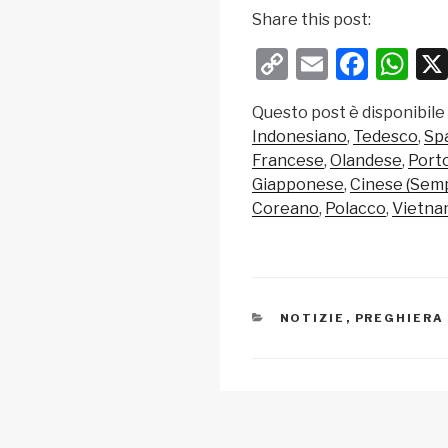
Share this post:
C
E
F
W
o
m
a
h
Questo post è disponibile
p
ail
c
at
Indonesiano
Tedesco
Sp
y
e
s
Francese
Olandese
Port
Li
b
A
Giapponese
Cinese (Semp
Coreano
Polacco
Vietna
n
o
p
k
o
p
k
CATEGORIE
NOTIZIE
,
PREGHIERA