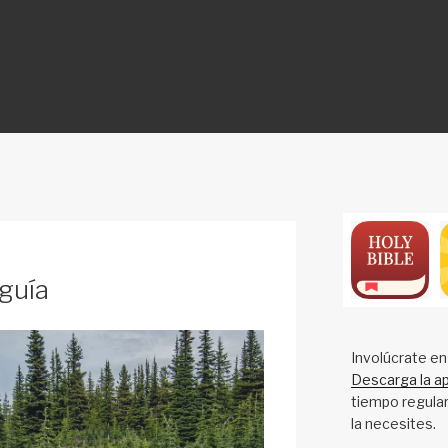
ON
guía
Involúcrate en
Descarga la ap
tiempo regular
la necesites.