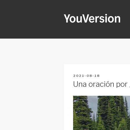
Skip
to
content
YOUVERSI
Seeking God every day.
POSTED
2021-08-18
ON
Una oración por 