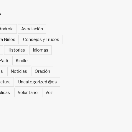
S
Android
Asociación
ra Niños
Consejos y Trucos
Historias
Idiomas
Pad)
Kindle
os
Notícias
Oración
ctura
Uncategorized @es
blicas
Voluntario
Voz