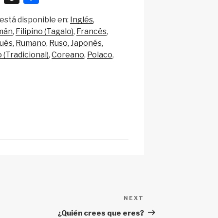
n
h
está disponible en:
Inglés
a
ar
mán
Filipino (Tagalo)
Francés
p
e
ués
Rumano
Ruso
Japonés
c
 (Tradicional)
Coreano
Polaco
h
at
NEXT
Next
Post
¿Quién crees que eres?