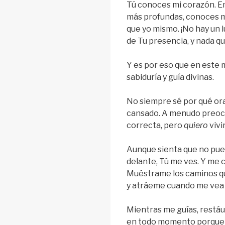
Tú conoces mi corazón. E
más profundas, conoces m
que yo mismo. ¡No hay un l
de Tu presencia, y nada q
Y es por eso que en este
sabiduría y guía divinas.
No siempre sé por qué ora
cansado. A menudo preocu
correcta, pero
quiero
vivi
Aunque sienta que no pued
delante, Tú me ves. Y me 
Muéstrame los caminos q
y atráeme cuando me vea t
Mientras me guías, restá
en todo momento porque Tú