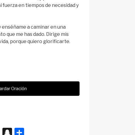
i fuerza en tiempos de necesidad y
 y enséñame a caminar en una
to que me has dado. Dirige mis
ida, porque quiero glorificarte.
ardar Oración
X
S
S