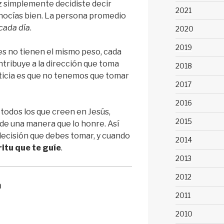
ez simplemente decidiste decir
2021
onocías bien. La persona promedio
cada día
.
2020
2019
es no tienen el mismo peso, cada
tribuye a la dirección que toma
2018
ticia es que no tenemos que tomar
2017
2016
 todos los que creen en Jesús,
2015
 de una manera que lo honre. Así
decisión que debes tomar, y cuando
2014
ritu que te guíe
.
2013
2012
a
2011
2010