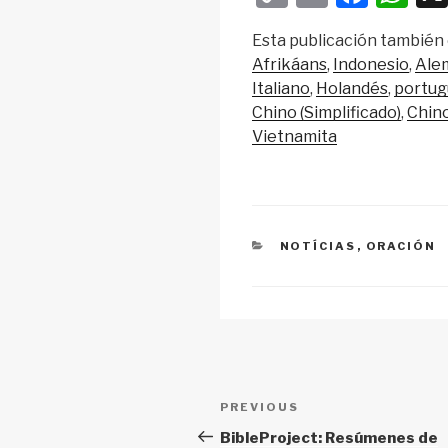
o
m
a
h
Esta publicación también 
p
ail
c
at
Afrikáans
Indonesio
Ale
y
e
s
Italiano
Holandés
portug
Li
b
A
Chino (Simplificado)
Chino
Vietnamita
n
o
p
k
o
p
k
CATEGORIES
NOTÍCIAS
,
ORACIÓN
Post
Previous
PREVIOUS
navigation
Post
BibleProject: Resúmenes de