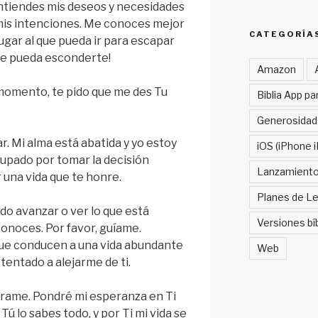
ntiendes mis deseos y necesidades
is intenciones. Me conoces mejor
CATEGORÍA
ugar al que pueda ir para escapar
ue pueda esconderte!
Amazon
 momento, te pido que me des Tu
Biblia App pa
Generosidad
r. Mi alma está abatida y yo estoy
iOS (iPhone i
pado por tomar la decisión
Lanzamient
r una vida que te honre.
Planes de Le
o avanzar o ver lo que está
Versiones bí
conoces. Por favor, guíame.
ue conducen a una vida abundante
Web
entado a alejarme de ti.
urame. Pondré mi esperanza en Ti
 lo sabes todo, y por Ti mi vida se