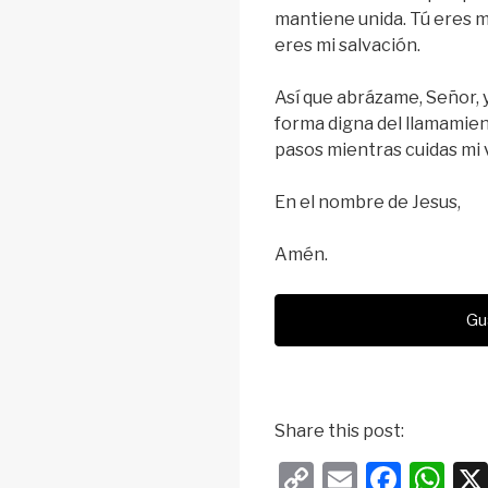
mantiene unida. Tú eres m
eres mi salvación.
Así que abrázame, Señor,
forma digna del llamamien
pasos mientras cuidas mi v
En el nombre de Jesus,
Amén.
Gu
Share this post:
C
E
F
W