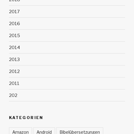
2017
2016
2015
2014
2013
2012
2011
202
KATEGORIEN
Amazon
Android
Bibelübersetzungen