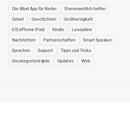
Die Bibel App für Kinder
Eherenamtlich helfen
Gebet
Geschichten
Großherzigkeit
iOS (iPhone iPad)
Kindle
Lesepläne
Nachrichten
Partnerschaften
Smart Speaker
Sprachen
Support
Tipps und Tricks
Uncategorized @de
Updates
Web