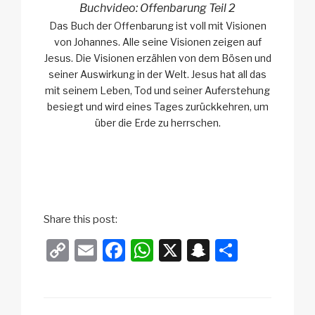
Buchvideo: Offenbarung Teil 2
Das Buch der Offenbarung ist voll mit Visionen
von Johannes. Alle seine Visionen zeigen auf
Jesus. Die Visionen erzählen von dem Bösen und
seiner Auswirkung in der Welt. Jesus hat all das
mit seinem Leben, Tod und seiner Auferstehung
besiegt und wird eines Tages zurückkehren, um
über die Erde zu herrschen.
Share this post:
C
E
F
W
X
S
T
o
m
a
h
n
eil
p
ail
c
at
a
e