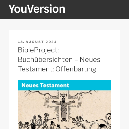
Zum
Inhalt
springen
YOUVERSION
Seeking God every day.
VERÖFFENTLICHT
13. AUGUST 2021
AM
BibleProject:
Buchübersichten – Neues
Testament: Offenbarung