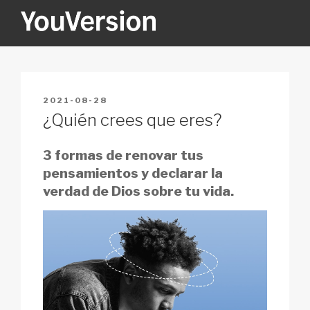
Skip
to
content
YOUVERSION
Seeking God every day.
POSTED
2021-08-28
ON
¿Quién crees que eres?
3 formas de renovar tus
pensamientos y declarar la
verdad de Dios sobre tu vida.