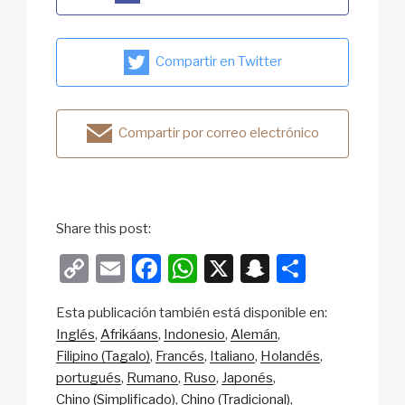
Compartir en Twitter
Compartir por correo electrónico
Share this post:
C
E
F
W
X
S
S
o
m
a
h
n
h
Esta publicación también está disponible en:
p
ail
c
at
a
ar
Inglés
Afrikáans
Indonesio
Alemán
y
e
s
p
e
Filipino (Tagalo)
Francés
Italiano
Holandés
Li
b
A
c
portugués
Rumano
Ruso
Japonés
Chino (Simplificado)
Chino (Tradicional)