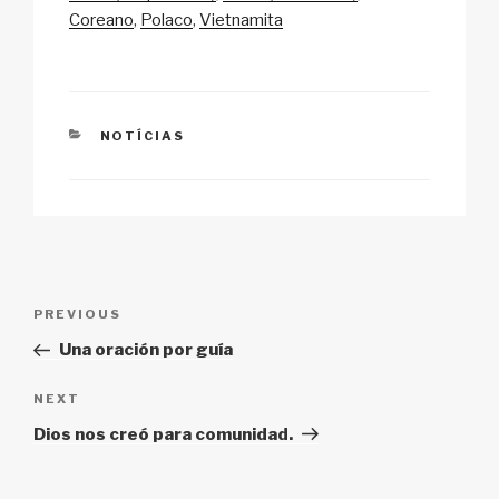
n
o
p
h
Coreano
Polaco
Vietnamita
k
o
p
at
k
CATEGORIES
NOTÍCIAS
Post
Previous
PREVIOUS
navigation
Post
Una oración por guía
Next
NEXT
Post
Dios nos creó para comunidad.