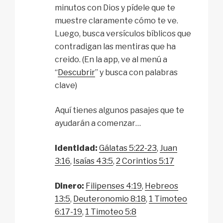
minutos con Dios y pídele que te
muestre claramente cómo te ve.
Luego, busca versículos bíblicos que
contradigan las mentiras que ha
creido. (En la app, ve al menú a
“
Descubrir
” y busca con palabras
clave)
Aquí tienes algunos pasajes que te
ayudarán a comenzar…
Identidad:
Gálatas 5:22-23
,
Juan
3:16
,
Isaías 43:5
,
2 Corintios 5:17
Dinero:
Filipenses 4:19
,
Hebreos
13:5
,
Deuteronomio 8:18
,
1 Timoteo
6:17-19
,
1 Timoteo 5:8