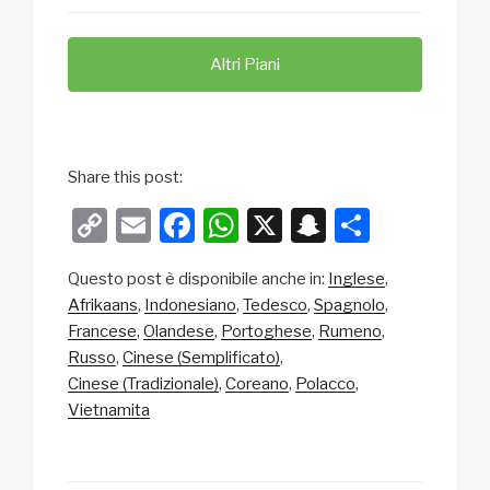
Altri Piani
Share this post:
C
E
F
W
X
S
C
o
m
a
h
n
o
Questo post è disponibile anche in:
Inglese
p
ail
c
at
a
n
Afrikaans
Indonesiano
Tedesco
Spagnolo
y
e
s
p
di
Francese
Olandese
Portoghese
Rumeno
Li
b
A
c
vi
Russo
Cinese (Semplificato)
Cinese (Tradizionale)
Coreano
Polacco
n
o
p
h
di
Vietnamita
k
o
p
at
k