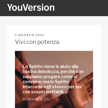
Salta
al
contenuto
YOUVERSION
Seeking God every day.
PUBBLICATO
1 AGOSTO 2021
IL
Vivi con potenza.
Lo Spirito viene in aiuto alla
nostra debolezza, perché non
sappiamo pregare come si
conviene; ma lo Spirito
intercede egli stesso per noi
con sospiri ineffabili.
ROMANI 8:26