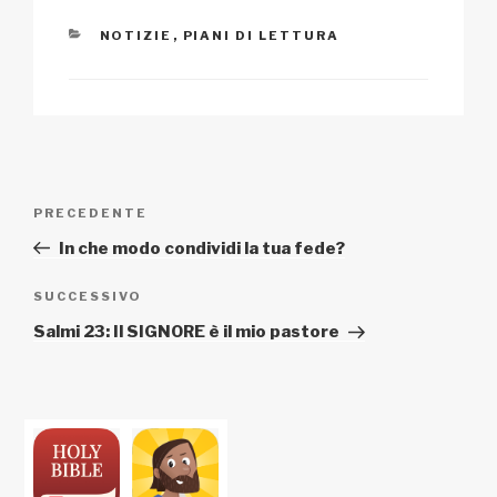
CATEGORIE
NOTIZIE
,
PIANI DI LETTURA
Navigazione
Articolo
PRECEDENTE
articoli
precedente:
In che modo condividi la tua fede?
Articolo
SUCCESSIVO
successivo
Salmi 23: Il SIGNORE è il mio pastore