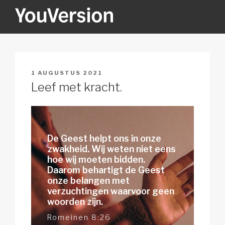
Naar
de
inhoud
YOUVERSION
Seeking God every day.
springen
GEPLAATST
1 AUGUSTUS 2021
OP
Leef met kracht.
De Geest helpt ons in onze
zwakheid. Wij weten niet eens
hoe wij moeten bidden.
Daarom behartigt de Geest
onze belangen met
verzuchtingen waarvoor geen
woorden zijn.
Romeinen 8:26