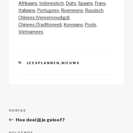
p
ail
c
at
a
e
Afrikaans
Indonesisch
Duits
Spaans
Frans
y
e
s
p
n
Italiaans
Portugees
Roemeens
Russisch
Li
b
A
c
Chinees (Vereenvoudigd)
Chinees (Traditioneel)
Koreaans
Pools
n
o
p
h
Vietnamees
k
o
p
at
k
CATEGORIEËN
LEESPLANNEN
,
NIEUWS
Berichtnavigatie
Vorig
VORIGE
bericht
Hoe deel jij je geloof?
VOLGENDE