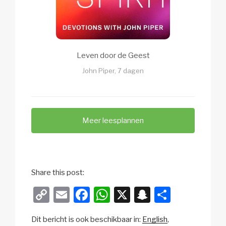
Leven door de Geest
John Piper, 7 dagen
Meer leesplannen
Share this post:
C
E
F
W
X
S
D
o
m
a
h
n
el
Dit bericht is ook beschikbaar in:
English