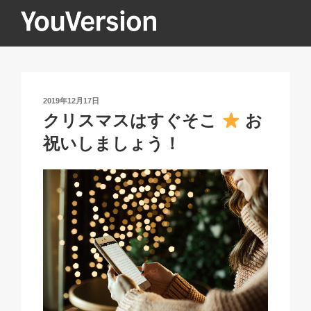
コ
ン
テ
YOUVERSION
Seeking God every day.
ン
ツ
へ
投
2019年12月17日
ス
稿
クリスマスはすぐそこ
お
キ
日:
祝いしましょう！
ッ
プ