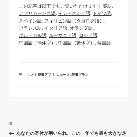
o
m
a
h
n
有
この記事は以下でもご覧いただけます：
英語
p
ail
c
at
a
アフリカーンス語
インドネシア語
ドイツ語
y
e
s
p
スペイン語
フィリピン語（タガログ語）
Li
b
A
c
フランス語
イタリア語
オランダ語
ポルトガル語
ルーマニア語
ロシア語
n
o
p
h
中国語（簡体字）
中国語（繁体字）
韓国語
k
o
p
at
k
カ
こども聖書アプリ
,
ニュース
,
読書プラン
テ
ゴ
リ
ー
投
過
前
稿
去
あなたの寄付が用いられ、この一年でも最も大きな足