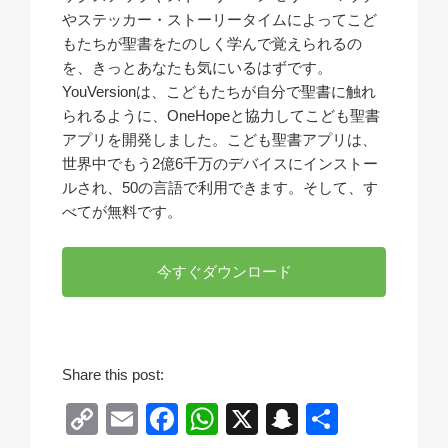
やステッカー・ストーリータイムによってこど
もたちが聖書をたのしく学んで覚えられるの
を、きっとあなたも気にいるはずです。
YouVersionは、こどもたちが自分で聖書に触れ
られるように、OneHopeと協力してこども聖書
アプリを開発しました。こども聖書アプリは、
世界中でもう2億6千万のデバイスにインストー
ルされ、50の言語で利用できます。そして、す
べてが無料です。
今すぐダウンロード
Share this post:
C
E
F
W
X
S
共