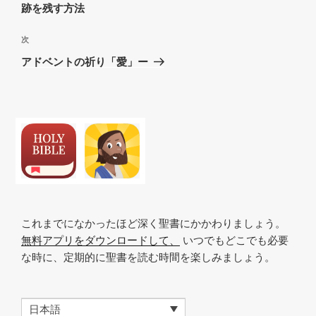
ナ
の
跡を残す方法
ビ
投
稿
ゲ
次
次
の
ー
アドベントの祈り「愛」ー
投
シ
稿
ョ
ン
これまでになかったほど深く聖書にかかわりましょう。
無料アプリをダウンロードして、
いつでもどこでも必要
な時に、定期的に聖書を読む時間を楽しみましょう。
日本語