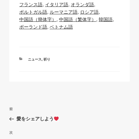
Li
b
A
c
フランス語
イタリア語
オランダ語
ポルトガル語
ルーマニア語
ロシア語
n
o
p
h
中国語（簡体字）
中国語（繁体字）
韓国語
k
o
p
at
ポーランド語
ベトナム語
k
カ
ニュース
,
祈り
テ
ゴ
リ
ー
投
過
前
稿
去
愛をシェアしよう
ナ
の
ビ
投
次
次