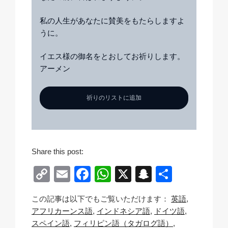
私の人生があなたに賛美をもたらしますよ
うに。
イエス様の御名をとおしてお祈りします。
アーメン
祈りのリストに追加
Share this post:
C
E
F
W
X
S
共
o
m
a
h
n
有
この記事は以下でもご覧いただけます：
英語
p
ail
c
at
a
アフリカーンス語
インドネシア語
ドイツ語
y
e
s
p
スペイン語
フィリピン語（タガログ語）