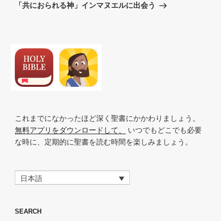
稿
ゲ
の
「共におられる神」インマヌエルに出会う
投
ー
稿
シ
ョ
ン
これまでになかったほど深く聖書にかかわりましょう。
無料アプリをダウンロードして、
いつでもどこでも必要
な時に、定期的に聖書を読む時間を楽しみましょう。
日本語
SEARCH