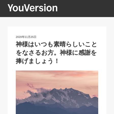
コ
ン
テ
YOUVERSION
Seeking God every day.
ン
ツ
へ
投
2020年11月25日
ス
稿
神様はいつも素晴らしいこと
キ
日:
をなさるお方。神様に感謝を
ッ
プ
捧げましょう！