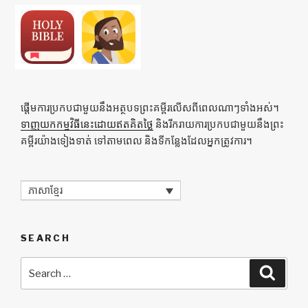
ផ្ដើមការប្រកបជាមួយនឹងអត្ថបទព្រះគម្ពីរលើសពីពេលណាៗទាំងអស់។
ទាញយកកម្មវិធីនេះដោយឥតគិតថ្លៃ
និងរីករាយការប្រកបជាមួយនឹងព្រះ
គម្ពីរយ៉ាងទៀងទាត់ ទៅតាមពេល និងទីកន្លែងដែលអ្នកត្រូវការ។
ភាសាខ្មែរ
SEARCH
Search
Searc
for: