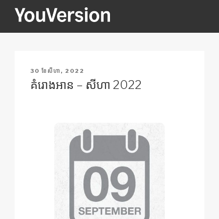
Skip
to
content
YOUVERSION
Seeking God every day.
POSTED
30 ខែ​សីហា, 2022
ON
គំរោង​អាន – សីហា 2022