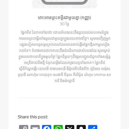
តោះអានព្រះគម្ពីរជាមួយគ្នា (កញ្ញា)
30 ថ្ងៃ
ផ្នែកទី៩ នៃភាគទាំង១២ ដោយគំរោងនេះនឹងជួយដល់សហគមន៍ក្នុង
ការអានព្រះគម្ពីរទាំងមូលជាមួយគ្នាក្នុងពេល៣៦៥ថ្ងៃ។ សូមអញ្ចើញអ្នក
ផ្សេងទៀតមកចូលរួមគ្រប់ពេលដែលអានចាប់ផ្ដើមផ្នែកថ្មីណាមួយរៀង
រាល់ខែ។ គំរោងអានជាភាគនេះនឹងដំណើរការជាសំលេងដែរ សូមស្ដាប់
ក្នុងពេល២០នាទីក្នុងមួយថ្ងៃ! ផ្នែកនីមួយៗនឹងរួមបញ្ជូលជំពូកទាំងសម្ព័ន្ធ
មេត្រីចាស់និងថ្មី ទំនុកតម្កើងដែលពង្រាយទូទាំងភាគ។ ផ្នែកទី៩
ស្ដីពីក័ណ្ឌគម្ពីរ នេហេមី នាងអេសធើ ធីម៉ូថេទី១និងទី២ យ៉ូអែល អេម៉ុស
អូបាឌី ណាហ៊ុម ហាបាគុក សេផានី ទីតុស ភីលីម៉ូន យ៉ាកុប ហាកាយ សា
ការី និងម៉ាឡាគី
Share this post: