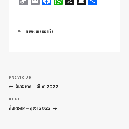
C
E
F
W
X
S
S
o
m
a
h
n
h
p
ail
c
at
a
ar
y
e
s
p
e
CATEGORIES
គម្រោងអានព្រះគម្ពីរ
Li
b
A
c
n
o
p
h
k
o
p
at
k
ការ​
Previous
PREVIOUS
នាំទិស​
Post
គំរោង​អាន – សីហា 2022
ប្រកាស
Next
NEXT
Post
គំរោង​អាន – តុលា 2022