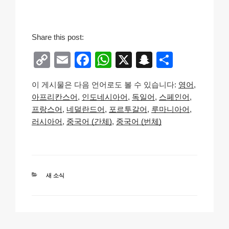
Share this post:
C
E
F
W
X
S
S
o
m
a
h
n
h
이 게시물은 다음 언어로도 볼 수 있습니다:
영어
p
ail
c
at
a
ar
아프리칸스어
인도네시아어
독일어
스페인어
y
e
s
p
e
프랑스어
네덜란드어
포르투갈어
루마니아어
Li
b
A
c
러시아어
중국어 (간체)
중국어 (번체)
n
o
p
h
k
o
p
at
k
카
새 소식
테
고
리