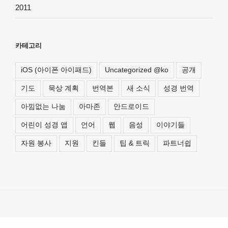
2011
카테고리
iOS (아이폰 아이패드)
Uncategorized @ko
공개
기도
묵상 계획
번역본
새 소식
성경 번역
아낌없는 나눔
아마존
안드로이드
어린이 성경 앱
언어
웹
음성
이야기들
자원 봉사
지원
킨들
팁 & 트릭
파트너쉽