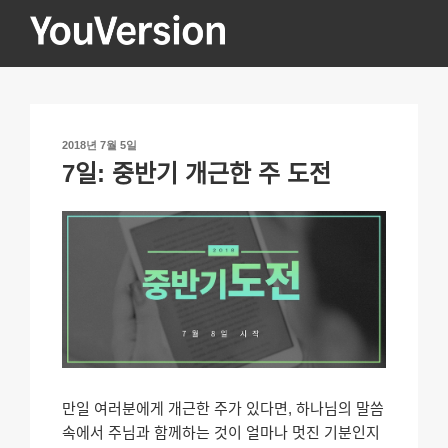
콘
텐
츠
YOUVERSION
Seeking God every day.
로
바
로
작
2018년 7월 5일
가
성
7일: 중반기 개근한 주 도전
기
일
자
만일 여러분에게 개근한 주가 있다면, 하나님의 말씀
속에서 주님과 함께하는 것이 얼마나 멋진 기분인지