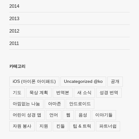
2014
2013
2012
2011
카테고리
iOS (아이폰 아이패드)
Uncategorized @ko
공개
기도
묵상 계획
번역본
새 소식
성경 번역
아낌없는 나눔
아마존
안드로이드
어린이 성경 앱
언어
웹
음성
이야기들
자원 봉사
지원
킨들
팁 & 트릭
파트너쉽