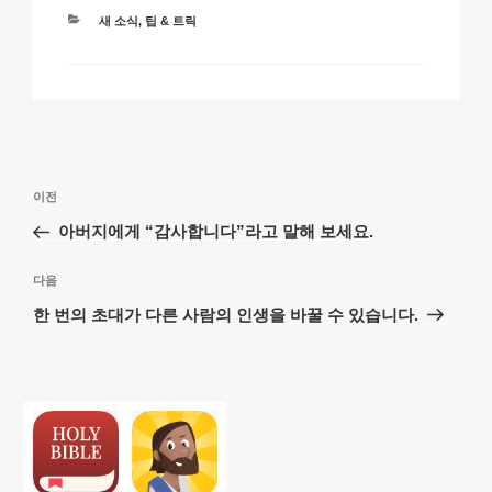
카
새 소식
,
팁 & 트릭
테
고
리
글
이
이전
탐
전
아버지에게 “감사합니다”라고 말해 보세요.
색
글
다
다음
음
한 번의 초대가 다른 사람의 인생을 바꿀 수 있습니다.
글