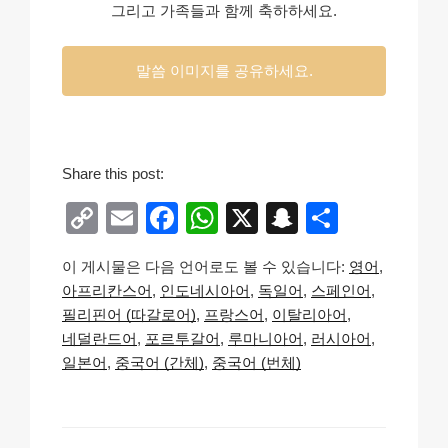
그리고 가족들과 함께 축하하세요.
말씀 이미지를 공유하세요.
Share this post:
C
E
F
W
X
S
S
o
m
a
h
n
h
이 게시물은 다음 언어로도 볼 수 있습니다:
영어
p
ail
c
at
a
ar
아프리칸스어
인도네시아어
독일어
스페인어
y
e
s
p
e
필리핀어 (따갈로어)
프랑스어
이탈리아어
Li
b
A
c
네덜란드어
포르투갈어
루마니아어
러시아어
일본어
중국어 (간체)
중국어 (번체)
n
o
p
h
k
o
p
at
k