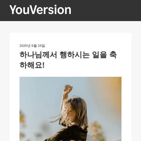
콘
텐
츠
YOUVERSION
Seeking God every day.
로
바
로
작
2020년 6월 24일
가
성
하나님께서 행하시는 일을 축
기
일
자
하해요!