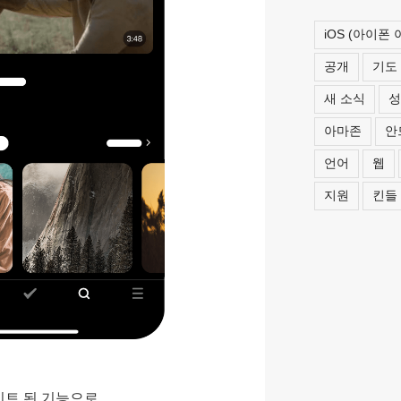
iOS (아이폰
공개
기도
새 소식
성
아마존
안
언어
웹
지원
킨들
트 된 기능으로