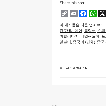
Share this post:
C
E
F
W
o
m
a
h
이 게시물은 다음 언어로도 
p
ail
c
at
인도네시아어
독일어
스페
y
e
s
이탈리아어
네덜란드어
포
Li
b
A
일본어
중국어 (간체)
중국어
n
o
p
k
o
p
k
카
새 소식
,
팁 & 트릭
테
고
리
글
이전