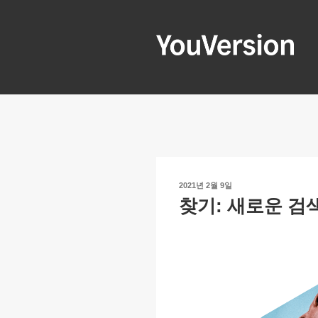
콘
텐
츠
로
YOUVERSIO
Seeking God every day.
바
로
가
기
작
2021년 2월 9일
성
찾기: 새로운 검
일
자