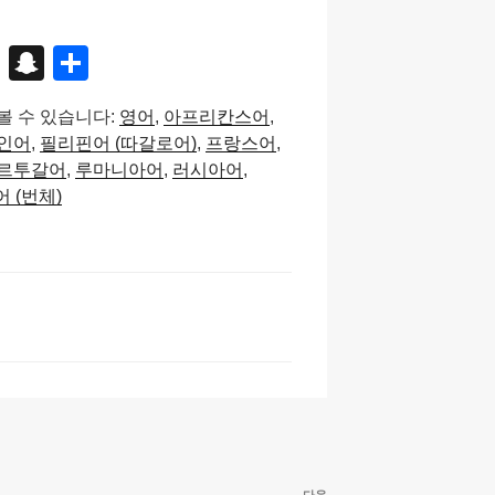
X
S
S
n
h
볼 수 있습니다:
영어
아프리칸스어
a
ar
인어
필리핀어 (따갈로어)
프랑스어
p
e
르투갈어
루마니아어
러시아어
c
 (번체)
h
at
다음