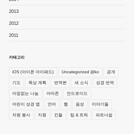
2013
2012
2011
카테고리
iOS (아이폰 아이패드)
Uncategorized @ko
공개
기도
묵상 계획
번역본
새 소식
성경 번역
아낌없는 나눔
아마존
안드로이드
어린이 성경 앱
언어
웹
음성
이야기들
자원 봉사
지원
킨들
팁 & 트릭
파트너쉽