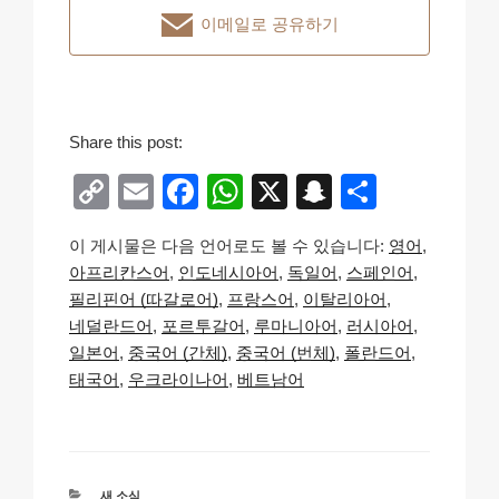
이메일로 공유하기
Share this post:
C
E
F
W
X
S
S
o
m
a
h
n
h
이 게시물은 다음 언어로도 볼 수 있습니다:
영어
p
ail
c
at
a
ar
아프리칸스어
인도네시아어
독일어
스페인어
y
e
s
p
e
필리핀어 (따갈로어)
프랑스어
이탈리아어
Li
b
A
c
네덜란드어
포르투갈어
루마니아어
러시아어
일본어
중국어 (간체)
중국어 (번체)
폴란드어
n
o
p
h
태국어
우크라이나어
베트남어
k
o
p
at
k
카
새 소식