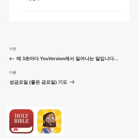
테
고
리
글
이
이전
탐
전
매 3초마다 YouVersion에서 일어나는 일입니다…
색
글
다
다음
음
성금요일 (좋은 금요일) 기도
글