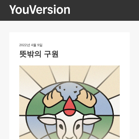
콘
텐
츠
YOUVERSION
Seeking God every day.
로
바
로
작
2022년 4월 9일
가
성
뜻밖의 구원
기
일
자