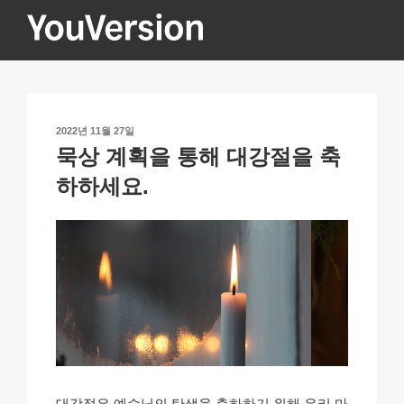
콘
텐
츠
YOUVERSION
Seeking God every day.
로
바
로
작
2022년 11월 27일
가
성
묵상 계획을 통해 대강절을 축
기
일
자
하하세요.
대강절은 예수님의 탄생을 축하하기 위해 우리 마