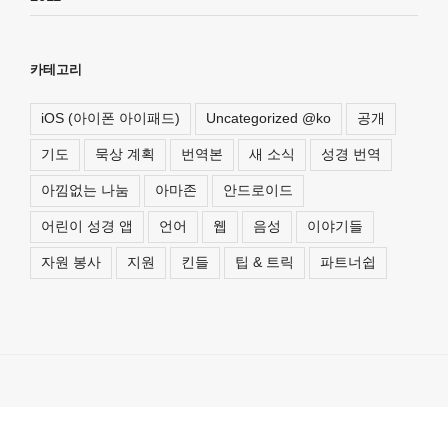
카테고리
iOS (아이폰 아이패드)
Uncategorized @ko
공개
기도
묵상 계획
번역본
새 소식
성경 번역
아낌없는 나눔
아마존
안드로이드
어린이 성경 앱
언어
웹
음성
이야기들
자원 봉사
지원
킨들
팁 & 트릭
파트너쉽