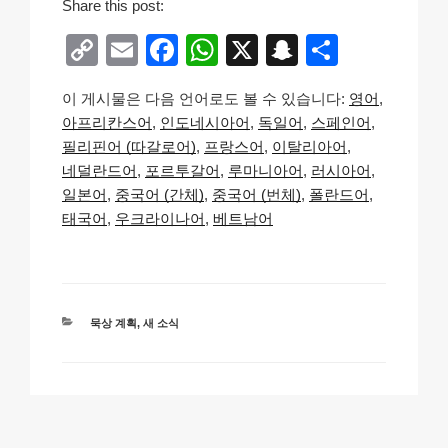
Share this post:
C
E
F
W
X
S
S
o
m
a
h
n
h
이 게시물은 다음 언어로도 볼 수 있습니다:
영어
p
ail
c
at
a
ar
아프리칸스어
인도네시아어
독일어
스페인어
y
e
s
p
e
필리핀어 (따갈로어)
프랑스어
이탈리아어
Li
b
A
c
네덜란드어
포르투갈어
루마니아어
러시아어
일본어
중국어 (간체)
중국어 (번체)
폴란드어
n
o
p
h
태국어
우크라이나어
베트남어
k
o
p
at
k
카
묵상 계획
,
새 소식
테
고
리