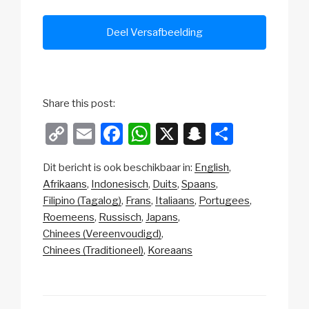
Deel Versafbeelding
Share this post:
C
E
F
W
X
S
D
o
m
a
h
n
el
Dit bericht is ook beschikbaar in:
English
p
ail
c
at
a
e
Afrikaans
Indonesisch
Duits
Spaans
y
e
s
p
n
Filipino (Tagalog)
Frans
Italiaans
Portugees
Li
b
A
c
Roemeens
Russisch
Japans
Chinees (Vereenvoudigd)
n
o
p
h
Chinees (Traditioneel)
Koreaans
k
o
p
at
k