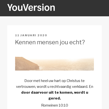
Naar
de
inhoud
YOUVERSION
Seeking God every day.
springen
GEPLAATST
11 JANUARI 2020
OP
Kennen mensen jou echt?
Door met heel uw hart op Christus te
vertrouwen, wordt u rechtvaardig verklaard. En
door daarvoor uit te komen, wordt u
gered.
Romeinen 10:10