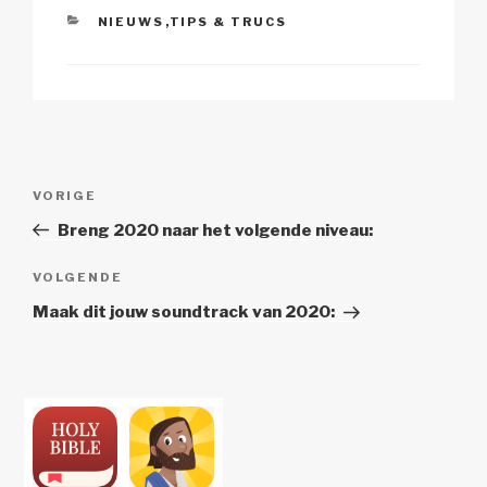
CATEGORIEËN
NIEUWS
,
TIPS & TRUCS
Berichtnavigatie
Vorig
VORIGE
bericht
Breng 2020 naar het volgende niveau:
Volgend
VOLGENDE
Bericht
Maak dit jouw soundtrack van 2020: