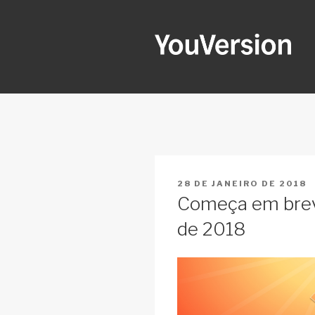
Pular
para
o
conteúdo
YOUVERSI
Seeking God every day.
PUBLICADO
28 DE JANEIRO DE 2018
EM
Começa em brev
de 2018