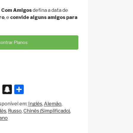
e
Com Amigos
defina a data de
ro
, e
convide alguns amigos para
ontrar Planos
X
S
S
n
h
sponível em:
Inglês
Alemão
a
ar
dês
Russo
Chinês (Simplificado)
p
e
ano
c