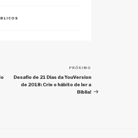
h
at
ÍBLICOS
PRÓXIMO
Próximo
post
do
Desafio de 21 Dias da YouVersion
de 2018: Crie o hábito de ler a
Bíblia!