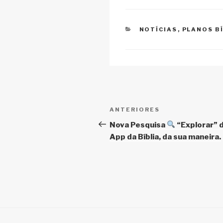
n
o
p
k
o
p
CATEGORIAS
NOTÍCIAS
,
PLANOS B
k
Navegação
Post
ANTERIORES
de
anterior
Nova Pesquisa
“Explorar” 
App da Bíblia, da sua maneira.
Post