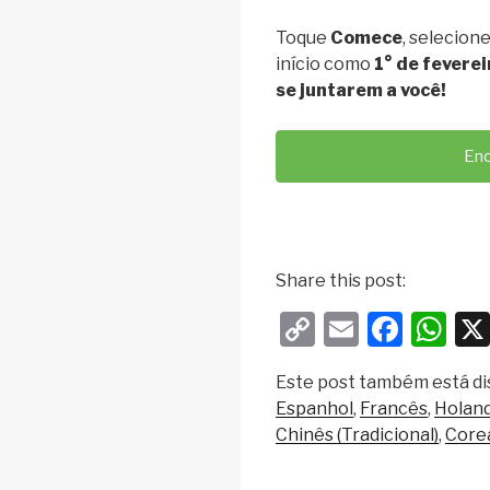
Toque
Comece
, selecion
início como
1° de feverei
se juntarem a você!
Enc
Share this post:
C
E
F
W
o
m
a
h
Este post também está di
p
ail
c
at
Espanhol
Francês
Holan
y
e
s
Chinês (Tradicional)
Core
Li
b
A