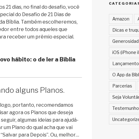
CATEGORIA
 21 dias, no final do desafio, você
ecial do Desafio de 21 Dias de
Amazon
 da Bíblia. Também escolheremos,
dor entre todos aqueles que
Dicas e truq
ara receber um prêmio especial.
Generosidad
iOS (iPhone i
vo hábito: o de ler a Bíblia
Lançamento
O App da Bíbl
Parcerias
do alguns Planos.
Seja Voluntá
ia logo, portanto, recomendamos
Testemunho
sar agora os Planos que deseja
Uncategoriz
 seguir, algumas ideias para ajudá-
r um Plano do qual acha que vai
 “Salvar para Depois”. Ou, melhor…