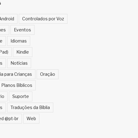
S
Android
Controlados por Voz
ues
Eventos
e
Idiomas
Pad)
Kindle
s
Notícias
ia para Crianças
Oração
Planos Bíblicos
rio
Suporte
s
Traduções da Bíblia
ed @pt-br
Web