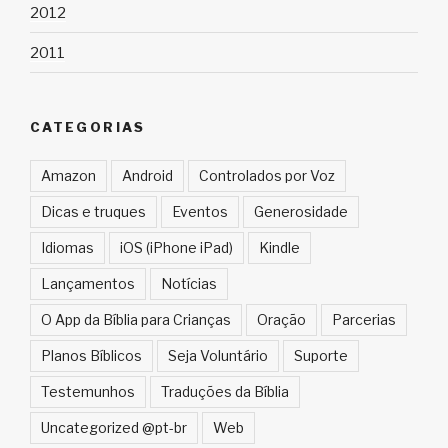
2012
2011
CATEGORIAS
Amazon
Android
Controlados por Voz
Dicas e truques
Eventos
Generosidade
Idiomas
iOS (iPhone iPad)
Kindle
Lançamentos
Notícias
O App da Bíblia para Crianças
Oração
Parcerias
Planos Bíblicos
Seja Voluntário
Suporte
Testemunhos
Traduções da Bíblia
Uncategorized @pt-br
Web