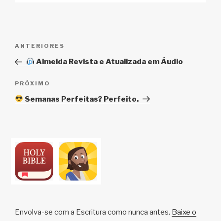
Navegação
Post
ANTERIORES
de
anterior
Almeida Revista e Atualizada em Áudio
Post
Próximo
PRÓXIMO
post
Semanas Perfeitas? Perfeito.
Envolva-se com a Escritura como nunca antes.
Baixe o