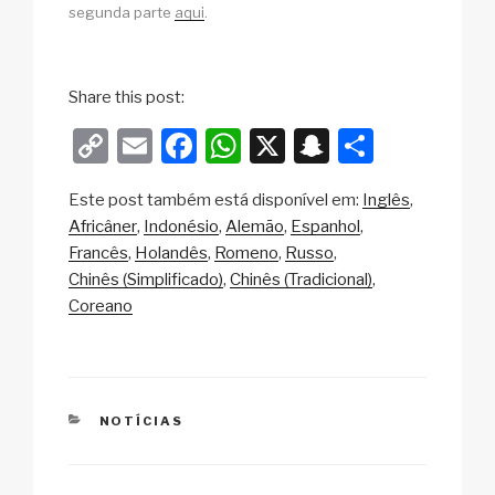
segunda parte
aqui
.
Share this post:
C
E
F
W
X
S
S
o
m
a
h
n
h
Este post também está disponível em:
Inglês
p
ail
c
at
a
ar
Africâner
Indonésio
Alemão
Espanhol
y
e
s
p
e
Francês
Holandês
Romeno
Russo
Li
b
A
c
Chinês (Simplificado)
Chinês (Tradicional)
Coreano
n
o
p
h
k
o
p
at
k
CATEGORIAS
NOTÍCIAS