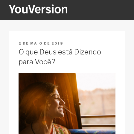
Pular
para
o
YOUVERSION
Seeking God every day.
conteúdo
PUBLICADO
2 DE MAIO DE 2018
EM
O que Deus está Dizendo
para Você?