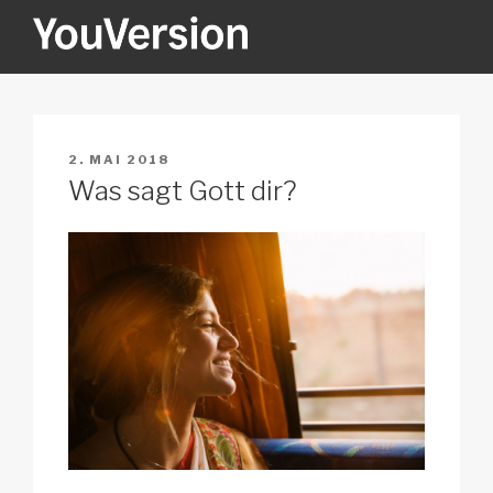
Zum
Inhalt
springen
YOUVERSION
Seeking God every day.
VERÖFFENTLICHT
2. MAI 2018
AM
Was sagt Gott dir?