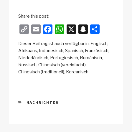
Share this post:
C
E
F
W
X
S
T
o
m
a
h
n
eil
Dieser Beitrag ist auch verfügbar in:
Englisch
p
ail
c
at
a
e
Afrikaans
Indonesisch
Spanisch
Französisch
y
e
s
p
n
Niederländisch
Portugiesisch
Rumänisch
Li
b
A
c
Russisch
Chinesisch (vereinfacht)
Chinesisch (traditionell)
Koreanisch
n
o
p
h
k
o
p
at
k
KATEGORIEN
NACHRICHTEN