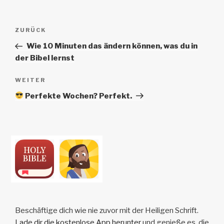
Beitrags-
Vorheriger
ZURÜCK
Navigation
Beitrag
Wie 10 Minuten das ändern können, was du in
der Bibel lernst
Nächster
WEITER
Beitrag
Perfekte Wochen? Perfekt.
Beschäftige dich wie nie zuvor mit der Heiligen Schrift.
Lade dir die kostenlose App herunter
und genieße es, die