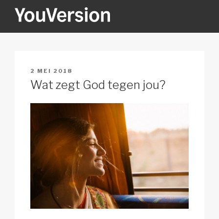
Naar
de
inhoud
YOUVERSION
Seeking God every day.
springen
GEPLAATST
2 MEI 2018
OP
Wat zegt God tegen jou?