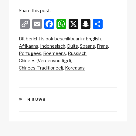
Share this post:
C
E
F
W
X
S
D
o
m
a
h
n
el
Dit bericht is ook beschikbaar in:
English
p
ail
c
at
a
e
Afrikaans
Indonesisch
Duits
Spaans
Frans
y
e
s
p
n
Portugees
Roemeens
Russisch
Li
b
A
c
Chinees (Vereenvoudigd)
Chinees (Traditioneel)
Koreaans
n
o
p
h
k
o
p
at
k
CATEGORIEËN
NIEUWS