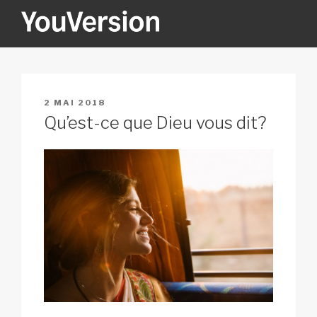
Aller
au
contenu
YOUVERSION
Seeking God every day.
principal
PUBLIÉ
2 MAI 2018
LE
Qu’est-ce que Dieu vous dit?