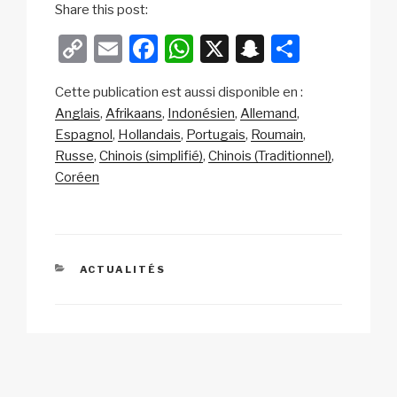
Share this post:
C
E
F
W
X
S
P
o
m
a
h
n
ar
Cette publication est aussi disponible en :
p
ail
c
at
a
ta
Anglais
Afrikaans
Indonésien
Allemand
y
e
s
p
g
Espagnol
Hollandais
Portugais
Roumain
Li
b
A
c
er
Russe
Chinois (simplifié)
Chinois (Traditionnel)
Coréen
n
o
p
h
k
o
p
at
k
CATÉGORIES
ACTUALITÉS